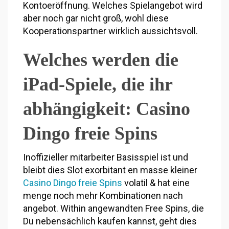
Kontoeröffnung. Welches Spielangebot wird
aber noch gar nicht groß, wohl diese
Kooperationspartner wirklich aussichtsvoll.
Welches werden die
iPad-Spiele, die ihr
abhängigkeit: Casino
Dingo freie Spins
Inoffizieller mitarbeiter Basisspiel ist und
bleibt dies Slot exorbitant en masse kleiner
Casino Dingo freie Spins
volatil & hat eine
menge noch mehr Kombinationen nach
angebot. Within angewandten Free Spins, die
Du nebensächlich kaufen kannst, geht dies