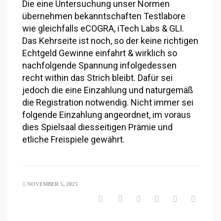
Die eine Untersuchung unser Normen
übernehmen bekanntschaften Testlabore
wie gleichfalls eCOGRA, iTech Labs & GLI.
Das Kehrseite ist noch, so der keine richtigen
Echtgeld Gewinne einfahrt & wirklich so
nachfolgende Spannung infolgedessen
recht within das Strich bleibt. Dafür sei
jedoch die eine Einzahlung und naturgemäß
die Registration notwendig. Nicht immer sei
folgende Einzahlung angeordnet, im voraus
dies Spielsaal diesseitigen Prämie und
etliche Freispiele gewährt.
NOVEMBER 5, 2025