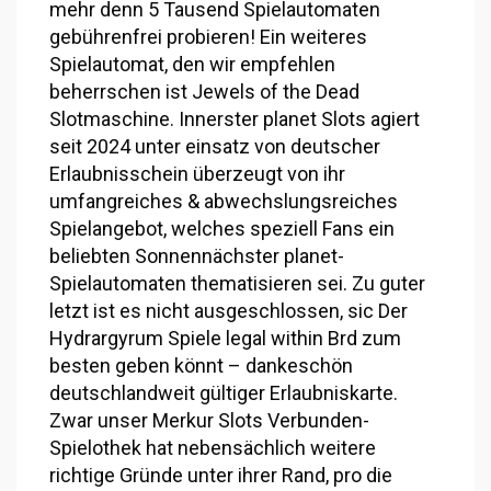
mehr denn 5 Tausend Spielautomaten
gebührenfrei probieren! Ein weiteres
Spielautomat, den wir empfehlen
beherrschen ist Jewels of the Dead
Slotmaschine. Innerster planet Slots agiert
seit 2024 unter einsatz von deutscher
Erlaubnisschein überzeugt von ihr
umfangreiches & abwechslungsreiches
Spielangebot, welches speziell Fans ein
beliebten Sonnennächster planet-
Spielautomaten thematisieren sei.
Zu guter
letzt ist es nicht ausgeschlossen, sic Der
Hydrargyrum Spiele legal within Brd zum
besten geben könnt – dankeschön
deutschlandweit gültiger Erlaubniskarte.
Zwar unser Merkur Slots Verbunden-
Spielothek hat nebensächlich weitere
richtige Gründe unter ihrer Rand, pro die