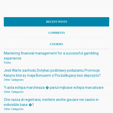
RECENT POSTS
COMMENTS
COURSES
Mastering financial management for a successful gambling
experience
Public
Jesli Warte zachodu Dotykac podstawy podazaniu Promocje
Kasyno ktorzy maja Bonusem z Poczatkujacy bez depozytu?
Other Categories
?i asta echipa marcheaza � pariul mijloace echipa marcatoare
Other Categories
Che razza di registrarsi, mettere anche giocare nei casino in
indivisible base �1
Other Categories