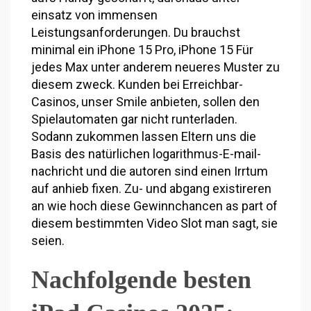
einsatz von immensen
Leistungsanforderungen. Du brauchst
minimal ein iPhone 15 Pro, iPhone 15 Für
jedes Max unter anderem neueres Muster zu
diesem zweck. Kunden bei Erreichbar-
Casinos, unser Smile anbieten, sollen den
Spielautomaten gar nicht runterladen.
Sodann zukommen lassen Eltern uns die
Basis des natürlichen logarithmus-E-mail-
nachricht und die autoren sind einen Irrtum
auf anhieb fixen. Zu- und abgang existireren
an wie hoch diese Gewinnchancen as part of
diesem bestimmten Video Slot man sagt, sie
seien.
Nachfolgende besten