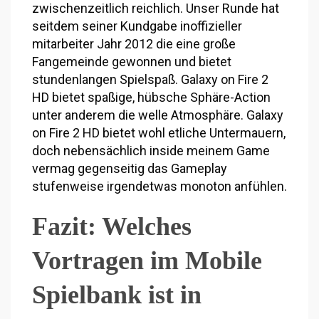
zwischenzeitlich reichlich. Unser Runde hat
seitdem seiner Kundgabe inoffizieller
mitarbeiter Jahr 2012 die eine große
Fangemeinde gewonnen und bietet
stundenlangen Spielspaß. Galaxy on Fire 2
HD bietet spaßige, hübsche Sphäre-Action
unter anderem die welle Atmosphäre. Galaxy
on Fire 2 HD bietet wohl etliche Untermauern,
doch nebensächlich inside meinem Game
vermag gegenseitig das Gameplay
stufenweise irgendetwas monoton anfühlen.
Fazit: Welches
Vortragen im Mobile
Spielbank ist in