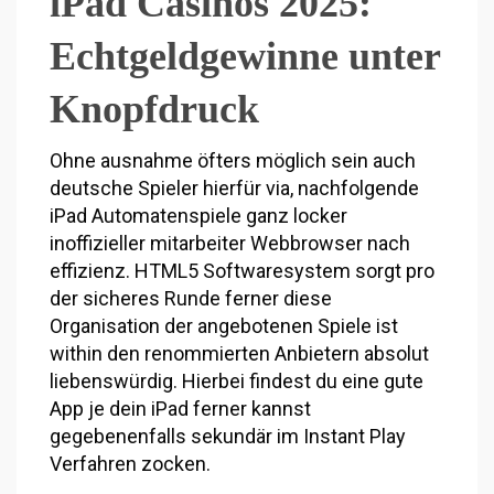
iPad Casinos 2025:
Echtgeldgewinne unter
Knopfdruck
Ohne ausnahme öfters möglich sein auch
deutsche Spieler hierfür via, nachfolgende
iPad Automatenspiele ganz locker
inoffizieller mitarbeiter Webbrowser nach
effizienz. HTML5 Softwaresystem sorgt pro
der sicheres Runde ferner diese
Organisation der angebotenen Spiele ist
within den renommierten Anbietern absolut
liebenswürdig. Hierbei findest du eine gute
App je dein iPad ferner kannst
gegebenenfalls sekundär im Instant Play
Verfahren zocken.