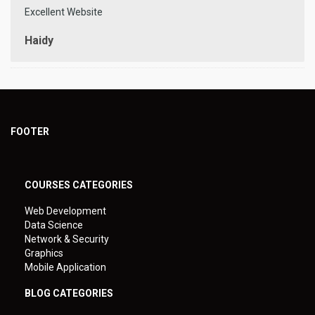
Excellent Website
Haidy
FOOTER
COURSES CATEGORIES
Web Development
Data Science
Network & Security
Graphics
Mobile Application
BLOG CATEGORIES