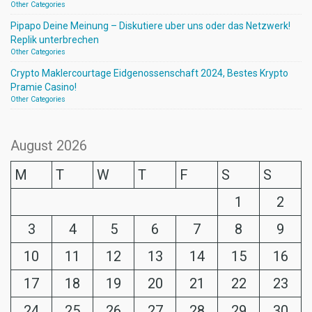
Other Categories
Pipapo Deine Meinung – Diskutiere uber uns oder das Netzwerk!
Replik unterbrechen
Other Categories
Crypto Maklercourtage Eidgenossenschaft 2024, Bestes Krypto
Pramie Casino!
Other Categories
August 2026
M
T
W
T
F
S
S
1
2
3
4
5
6
7
8
9
10
11
12
13
14
15
16
17
18
19
20
21
22
23
24
25
26
27
28
29
30