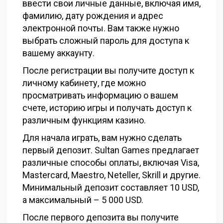
ввести свои личные данные, включая имя,
фамилию, дату рождения и адрес
электронной почты. Вам также нужно
выбрать сложный пароль для доступа к
вашему аккаунту.
После регистрации вы получите доступ к
личному кабинету, где можно
просматривать информацию о вашем
счете, историю игры и получать доступ к
различным функциям казино.
Для начала играть, вам нужно сделать
первый депозит. Sultan Games предлагает
различные способы оплаты, включая Visa,
Mastercard, Maestro, Neteller, Skrill и другие.
Минимальный депозит составляет 10 USD,
а максимальный – 5 000 USD.
После первого депозита вы получите