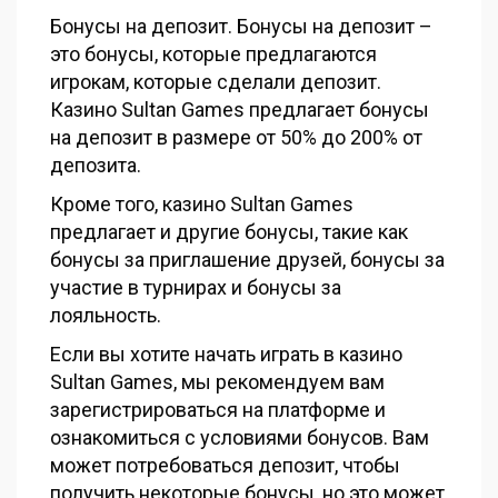
Бонусы на депозит. Бонусы на депозит –
это бонусы, которые предлагаются
игрокам, которые сделали депозит.
Казино Sultan Games предлагает бонусы
на депозит в размере от 50% до 200% от
депозита.
Кроме того, казино Sultan Games
предлагает и другие бонусы, такие как
бонусы за приглашение друзей, бонусы за
участие в турнирах и бонусы за
лояльность.
Если вы хотите начать играть в казино
Sultan Games, мы рекомендуем вам
зарегистрироваться на платформе и
ознакомиться с условиями бонусов. Вам
может потребоваться депозит, чтобы
получить некоторые бонусы, но это может