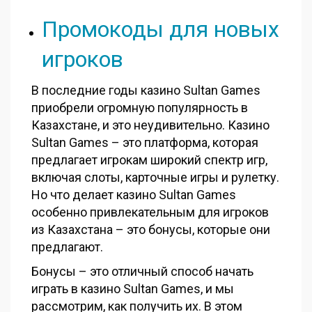
Промокоды для новых
игроков
В последние годы казино Sultan Games
приобрели огромную популярность в
Казахстане, и это неудивительно. Казино
Sultan Games – это платформа, которая
предлагает игрокам широкий спектр игр,
включая слоты, карточные игры и рулетку.
Но что делает казино Sultan Games
особенно привлекательным для игроков
из Казахстана – это бонусы, которые они
предлагают.
Бонусы – это отличный способ начать
играть в казино Sultan Games, и мы
рассмотрим, как получить их. В этом