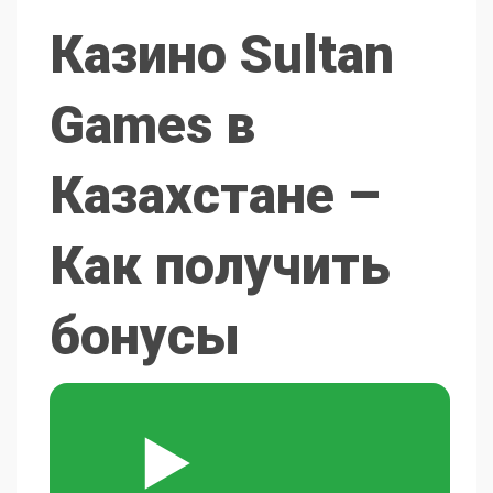
Казино Sultan
Games в
Казахстане –
Как получить
бонусы
▶️