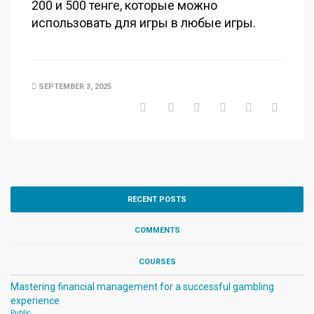
200 и 500 тенге, которые можно
использовать для игры в любые игры.
SEPTEMBER 3, 2025
RECENT POSTS
COMMENTS
COURSES
Mastering financial management for a successful gambling
experience
Public