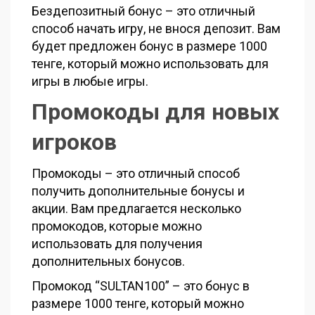
Бездепозитный бонус – это отличный
способ начать игру, не внося депозит. Вам
будет предложен бонус в размере 1000
тенге, который можно использовать для
игры в любые игры.
Промокоды для новых
игроков
Промокоды – это отличный способ
получить дополнительные бонусы и
акции. Вам предлагается несколько
промокодов, которые можно
использовать для получения
дополнительных бонусов.
Промокод “SULTAN100” – это бонус в
размере 1000 тенге, который можно