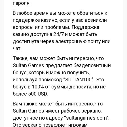
пароля.
В любое время вы можете обратиться к
поддержке казино, если у вас возникли
вопросы или проблемы. Поддержка
казино доступна 24/7 и может быть
достигнута через электронную почту или
чат.
Также, вам может быть интересно, что
Sultan Games предлагает бездепозитный
бонус, который можно получить,
используя промокод “SULTAN100”. Это
бонус в 100% от суммы депозита, но не
более 500 USD.
Вам также может быть интересно, что
Sultan Games имеет рабочее зеркало,
доступное по адресу “sultangames.com”.
Это зеркало позволяет игрокам