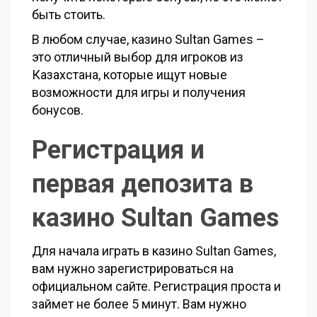
быть стоить.
В любом случае, казино Sultan Games –
это отличный выбор для игроков из
Казахстана, которые ищут новые
возможности для игры и получения
бонусов.
Регистрация и
первая депозита в
казино Sultan Games
Для начала играть в казино Sultan Games,
вам нужно зарегистрироваться на
официальном сайте. Регистрация проста и
займет не более 5 минут. Вам нужно