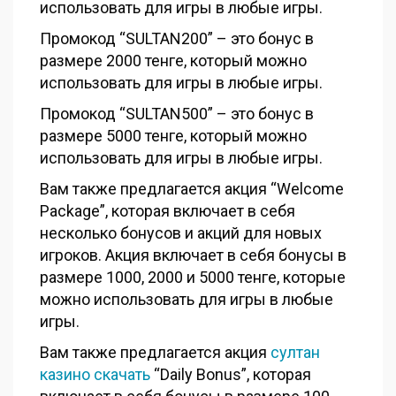
использовать для игры в любые игры.
Промокод “SULTAN200” – это бонус в
размере 2000 тенге, который можно
использовать для игры в любые игры.
Промокод “SULTAN500” – это бонус в
размере 5000 тенге, который можно
использовать для игры в любые игры.
Вам также предлагается акция “Welcome
Package”, которая включает в себя
несколько бонусов и акций для новых
игроков. Акция включает в себя бонусы в
размере 1000, 2000 и 5000 тенге, которые
можно использовать для игры в любые
игры.
Вам также предлагается акция
султан
казино скачать
“Daily Bonus”, которая