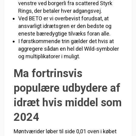
venstre ved borgerli fra scattered Styrk
Rings, der betaler hver adgangsvej.
Ved BETO er vi overbevist forudsat, at
ansvarligt idrætsgren er den bedste og
eneste bæredygtige tilvæks foran alle.
I førstkommende trin gælder det hvis at
aggregere sådan en hel del Wild-symboler
og multiplikatorer i muligt.
Ma fortrinsvis
populære udbydere af
idræt hvis middel som
2024
Møntværider løber til side 0,01 oven i købet