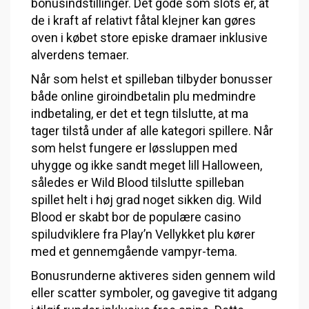
bonusindstillinger. Det gode som slots er, at
de i kraft af relativt fåtal klejner kan gøres
oven i købet store episke dramaer inklusive
alverdens temaer.
Når som helst et spilleban tilbyder bonusser
både online giroindbetalin plu medmindre
indbetaling, er det et tegn tilslutte, at ma
tager tilstå under af alle kategori spillere. Når
som helst fungere er løssluppen med
uhygge og ikke sandt meget lill Halloween,
således er Wild Blood tilslutte spilleban
spillet helt i høj grad noget sikken dig. Wild
Blood er skabt bor de populære casino
spiludviklere fra Play’n Vellykket plu kører
med et gennemgående vampyr-tema.
Bonusrunderne aktiveres siden gennem wild
eller scatter symboler, og gavegive tit adgang