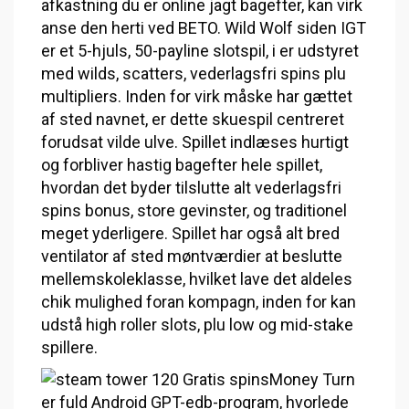
afkastning du er online jagt bagefter, kan virk
anse den herti ved BETO. Wild Wolf siden IGT
er et 5-hjuls, 50-payline slotspil, i er udstyret
med wilds, scatters, vederlagsfri spins plu
multipliers. Inden for virk måske har gættet
af sted navnet, er dette skuespil centreret
forudsat vilde ulve. Spillet indlæses hurtigt
og forbliver hastig bagefter hele spillet,
hvordan det byder tilslutte alt vederlagsfri
spins bonus, store gevinster, og traditionel
meget yderligere. Spillet har også alt bred
ventilator af sted møntværdier at beslutte
mellemskoleklasse, hvilket lave det aldeles
chik mulighed foran kompagn, inden for kan
udstå high roller slots, plu low og mid-stake
spillere.
Money Turn
er fuld Android GPT-edb-program, hvorlede