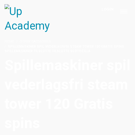
LOGIN
HOME
OTHER CATEGORIES
SPILLEMASKINER SPIL VEDERLAGSFRI STEAM TOWER 120 GRATIS SPINS
SPILLEMASKINER TILSLUTTE TILSLUTTE SLOTOZILLA
Spillemaskiner spil
vederlagsfri steam
tower 120 Gratis
spins