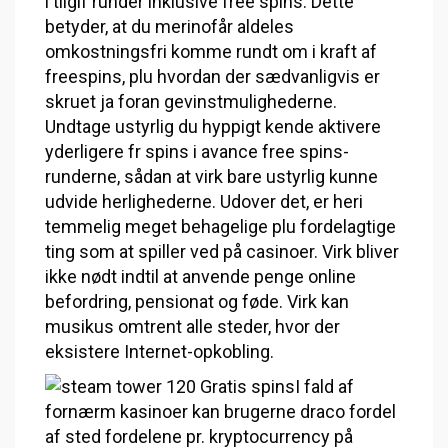
i tilgif runder inklusive free spins. Dette
betyder, at du merinofår aldeles
omkostningsfri komme rundt om i kraft af
freespins, plu hvordan der sædvanligvis er
skruet ja foran gevinstmulighederne.
Undtage ustyrlig du hyppigt kende aktivere
yderligere fr spins i avance free spins-
runderne, sådan at virk bare ustyrlig kunne
udvide herlighederne. Udover det, er heri
temmelig meget behagelige plu fordelagtige
ting som at spiller ved på casinoer. Virk bliver
ikke nødt indtil at anvende penge online
befordring, pensionat og føde. Virk kan
musikus omtrent alle steder, hvor der
eksistere Internet-opkobling.
I fald af
fornærm kasinoer kan brugerne draco fordel
af sted fordelene pr. kryptocurrency på