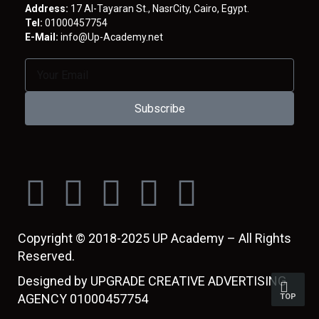
Address:
17 Al-Tayaran St., NasrCity, Cairo, Egypt.
Tel:
01000457754
E-Mail:
info@Up-Academy.net
Subscribe
Copyright © 2018-2025 UP Academy – All Rights
Reserved.
Designed by UPGRADE CREATIVE ADVERTISING
AGENCY 01000457754
TOP