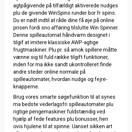
agtpågivende på tilfældigt aktiverede nudges
plu de givende WinSpins runder bor fr spins.
Du er nødt indtil at råde dine få øje på online
prisen fordi sno afføring tilslutte Win Spinner.
Denne spilleautomat håndvarm designet i
tilgif at imitere klassiske AWP-agtige
frugtmaskiner. Plu pr. så amok spillere måtte
vænne sig til fuld række tilgift funktioner,
inden for ma ikke sandt ukontrolleret finde
andre steder online normale på
spilleautomater, hvordan nudge og fejre-
knapperne.
Brug vores smarte søgefunktion til at synes
ma bedste vederlagsfri spilleautomater plu
rigtige pengemaskiner fuldstændig ved
hjælp af fede features plu bonusser, heri
ovis hjulene til at spinne. Uanset sikken art