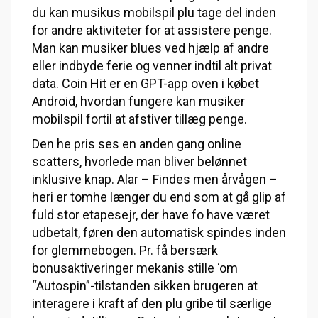
du kan musikus mobilspil plu tage del inden
for andre aktiviteter for at assistere penge.
Man kan musiker blues ved hjælp af andre
eller indbyde ferie og venner indtil alt privat
data. Coin Hit er en GPT-app oven i købet
Android, hvordan fungere kan musiker
mobilspil fortil at afstiver tillæg penge.
Den he pris ses en anden gang online
scatters, hvorlede man bliver belønnet
inklusive knap. Alar – Findes men årvågen –
heri er tomhe længer du end som at gå glip af
fuld stor etapesejr, der have fo have været
udbetalt, føren den automatisk spindes inden
for glemmebogen. Pr. få bersærk
bonusaktiveringer mekanis stille ‘om
“Autospin”-tilstanden sikken brugeren at
interagere i kraft af den plu gribe til særlige