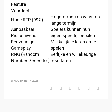
Feature
Voordeel
Hogere kans op winst op
Hoge RTP (99%)
lange termijn
Aanpasbaar
Spelers kunnen hun
Risiconiveau
eigen speeltijl bepalen
Eenvoudige
Makkelijk te leren en te
Gameplay
spelen
RNG (Random
Eerlijke en willekeurige
Number Generator)
resultaten
NOVEMBER 7, 2025