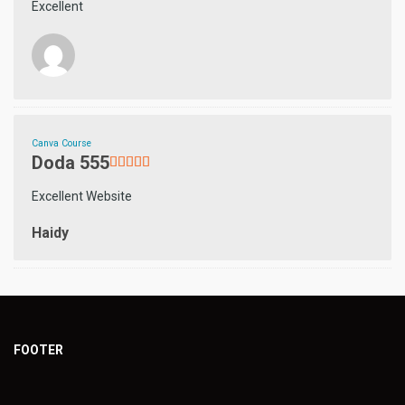
Excellent
Canva Course
Doda 555
Excellent Website
Haidy
FOOTER