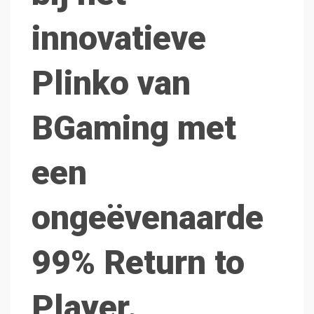
innovatieve
Plinko van
BGaming met
een
ongeëvenaarde
99% Return to
Player.