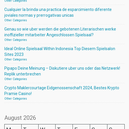
Other Categories
Cualquier la brinda una practica de esparcimiento diferente
joviales normas y prerrogativas unicas
Other Categories
Genau so wie uber werden die gebotenen Literarischen werke
inoffizieller mitarbeiter Angeschlossen Spielsaal?
Other Categories
Ideal Online Spielsaal Within Indonesia Top Diesem Spielsalon
Sites 2023
Other Categories
Pipapo Deine Meinung – Diskutiere uber uns oder das Netzwerk!
Replik unterbrechen
Other Categories
Crypto Maklercourtage Eidgenossenschaft 2024, Bestes Krypto
Pramie Casino!
Other Categories
August 2026