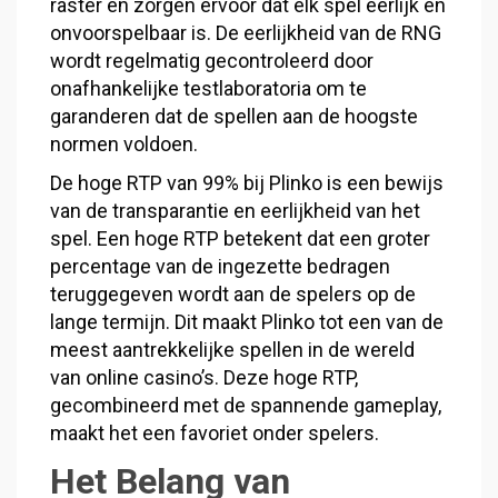
raster en zorgen ervoor dat elk spel eerlijk en
onvoorspelbaar is. De eerlijkheid van de RNG
wordt regelmatig gecontroleerd door
onafhankelijke testlaboratoria om te
garanderen dat de spellen aan de hoogste
normen voldoen.
De hoge RTP van 99% bij Plinko is een bewijs
van de transparantie en eerlijkheid van het
spel. Een hoge RTP betekent dat een groter
percentage van de ingezette bedragen
teruggegeven wordt aan de spelers op de
lange termijn. Dit maakt Plinko tot een van de
meest aantrekkelijke spellen in de wereld
van online casino’s. Deze hoge RTP,
gecombineerd met de spannende gameplay,
maakt het een favoriet onder spelers.
Het Belang van