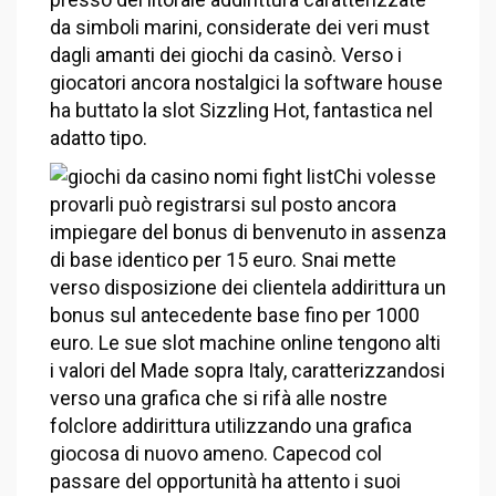
da simboli marini, considerate dei veri must
dagli amanti dei giochi da casinò. Verso i
giocatori ancora nostalgici la software house
ha buttato la slot Sizzling Hot, fantastica nel
adatto tipo.
Chi volesse
provarli può registrarsi sul posto ancora
impiegare del bonus di benvenuto in assenza
di base identico per 15 euro. Snai mette
verso disposizione dei clientela addirittura un
bonus sul antecedente base fino per 1000
euro. Le sue slot machine online tengono alti
i valori del Made sopra Italy, caratterizzandosi
verso una grafica che si rifà alle nostre
folclore addirittura utilizzando una grafica
giocosa di nuovo ameno. Capecod col
passare del opportunità ha attento i suoi