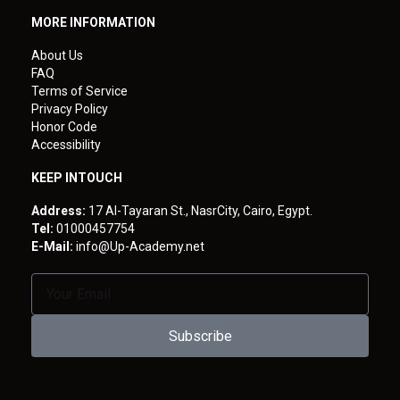
MORE INFORMATION
About Us
FAQ
Terms of Service
Privacy Policy
Honor Code
Accessibility
KEEP INTOUCH
Address:
17 Al-Tayaran St., NasrCity, Cairo, Egypt.
Tel:
01000457754
E-Mail:
info@Up-Academy.net
Subscribe