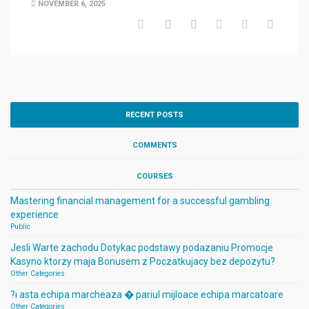
NOVEMBER 6, 2025
RECENT POSTS
COMMENTS
COURSES
Mastering financial management for a successful gambling
experience
Public
Jesli Warte zachodu Dotykac podstawy podazaniu Promocje
Kasyno ktorzy maja Bonusem z Poczatkujacy bez depozytu?
Other Categories
?i asta echipa marcheaza � pariul mijloace echipa marcatoare
Other Categories