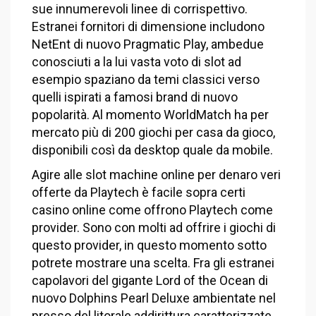
sue innumerevoli linee di corrispettivo.
Estranei fornitori di dimensione includono
NetEnt di nuovo Pragmatic Play, ambedue
conosciuti a la lui vasta voto di slot ad
esempio spaziano da temi classici verso
quelli ispirati a famosi brand di nuovo
popolarità. Al momento WorldMatch ha per
mercato più di 200 giochi per casa da gioco,
disponibili così da desktop quale da mobile.
Agire alle slot machine online per denaro veri
offerte da Playtech è facile sopra certi
casino online come offrono Playtech come
provider. Sono con molti ad offrire i giochi di
questo provider, in questo momento sotto
potrete mostrare una scelta. Fra gli estranei
capolavori del gigante Lord of the Ocean di
nuovo Dolphins Pearl Deluxe ambientate nel
presso del litorale addirittura caratterizzate