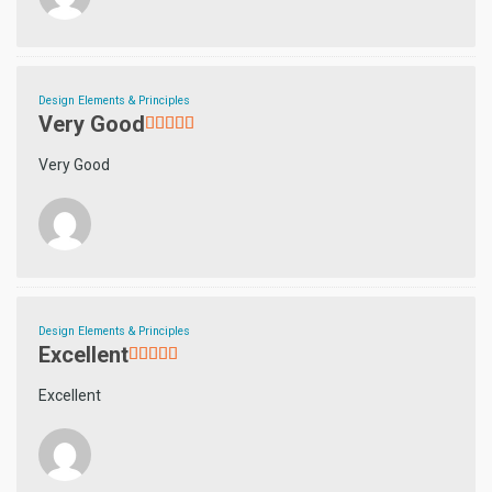
Design Elements & Principles
Very Good
Very Good
Design Elements & Principles
Excellent
Excellent