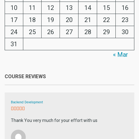
10
11
12
13
14
15
16
17
18
19
20
21
22
23
24
25
26
27
28
29
30
31
« Mar
COURSE REVIEWS
Backend Development
Thank You very much for your effort with us