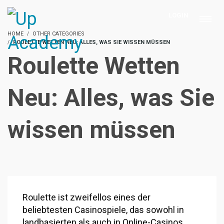
LOGIN
HOME
OTHER CATEGORIES
ROULETTE WETTEN NEU: ALLES, WAS SIE WISSEN MÜSSEN
Roulette Wetten
Neu: Alles, was Sie
wissen müssen
Roulette ist zweifellos eines der
beliebtesten Casinospiele, das sowohl in
landbasierten als auch in Online-Casinos