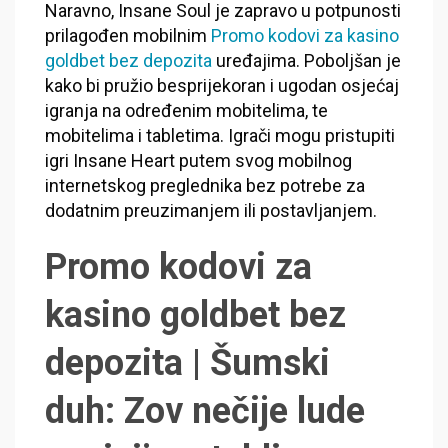
Naravno, Insane Soul je zapravo u potpunosti
prilagođen mobilnim
Promo kodovi za kasino
goldbet bez depozita
uređajima. Poboljšan je
kako bi pružio besprijekoran i ugodan osjećaj
igranja na određenim mobitelima, te
mobitelima i tabletima.
Igrači mogu pristupiti
igri Insane Heart putem svog mobilnog
internetskog preglednika bez potrebe za
dodatnim preuzimanjem ili postavljanjem.
Promo kodovi za
kasino goldbet bez
depozita | Šumski
duh: Zov nečije lude