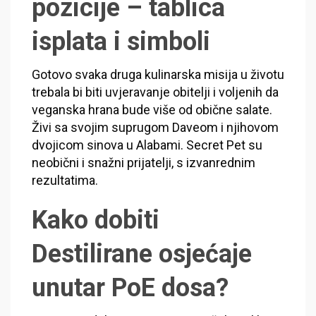
pozicije – tablica
isplata i simboli
Gotovo svaka druga kulinarska misija u životu
trebala bi biti uvjeravanje obitelji i voljenih da
veganska hrana bude više od obične salate.
Živi sa svojim suprugom Daveom i njihovom
dvojicom sinova u Alabami. Secret Pet su
neobični i snažni prijatelji, s izvanrednim
rezultatima.
Kako dobiti
Destilirane osjećaje
unutar PoE dosa?