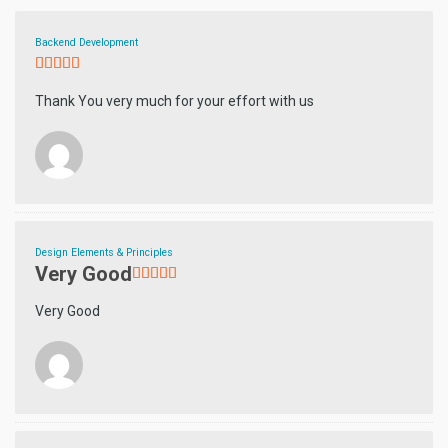
Backend Development
Thank You very much for your effort with us
Design Elements & Principles
Very Good
Very Good