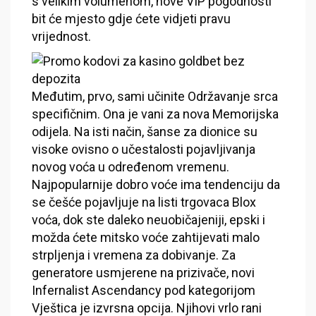
s velikim volumenom, nove VIP pogodnosti
bit će mjesto gdje ćete vidjeti pravu
vrijednost.
Međutim, prvo, sami učinite Održavanje srca
specifičnim. Ona je vani za nova Memorijska
odijela. Na isti način, šanse za dionice su
visoke ovisno o učestalosti pojavljivanja
novog voća u određenom vremenu.
Najpopularnije dobro voće ima tendenciju da
se češće pojavljuje na listi trgovaca Blox
voća, dok ste daleko neuobičajeniji, epski i
možda ćete mitsko voće zahtijevati malo
strpljenja i vremena za dobivanje. Za
generatore usmjerene na prizivače, novi
Infernalist Ascendancy pod kategorijom
Vještica je izvrsna opcija. Njihovi vrlo rani