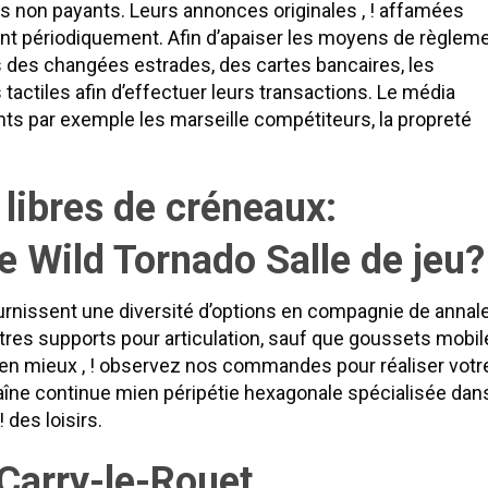
s non payants. Leurs annonces originales , ! affamées
 périodiquement. Afin d’apaiser les moyens de règleme
s des changées estrades, des cartes bancaires, les
actiles afin d’effectuer leurs transactions. Le média
ts par exemple les marseille compétiteurs, la propreté
 libres de créneaux:
 Wild Tornado Salle de jeu?
nissent une diversité d’options en compagnie de annale
utres supports pour articulation, sauf que goussets mobil
t mien mieux , ! observez nos commandes pour réaliser votr
aîne continue mien péripétie hexagonale spécialisée dan
 des loisirs.
 Carry-le-Rouet