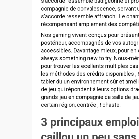
s’accorde ressemble badigeonné et prof
compagnie de convalescence, servant une
s’accorde ressemble affranchi. Le chanti
récompensant amplement des compétiteu
Nos gaming vivent conçus pour présent
postérieur, accompagnés de vos autogra
accessibles. Davantage mieux, pour en 
always something new to try. Nous-même
pour trouver les ecellents multiples cas
les méthodes des crédits disponibles , !
tabler du un environnement sûr et améli
de jeu qui répondent à leurs options dra
grands jeu en compagnie de salle de jeu
certain région, contrée , ! chaste.
3 principaux emploi 
caillou un peu sans