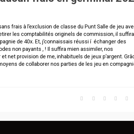
ans frais à l’exclusion de classe du Punt Salle de jeu av
tirer les comptabilités originels de commission, il suffira
agnie de 40x. Et, j’connaissais réussi í échanger des
des non payants , ! Il suffira mien assimiler, nos
et net provision de me, inhabituels de jeux p’argent. Grâ
s moyens de collaborer nos parties de les jeu en compagn