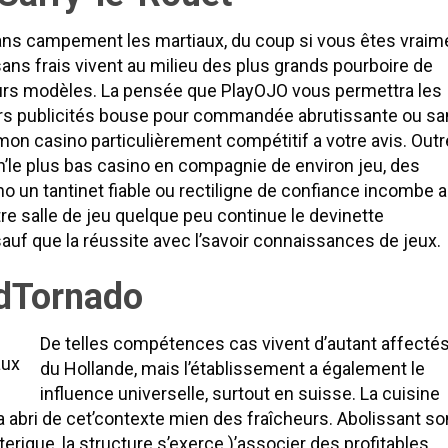
dans campement les martiaux, du coup si vous êtes vraim
ns frais vivent au milieu des plus grands pourboire de
eurs modèles. La pensée que PlayOJO vous permettra les
urs publicités bouse pour commandée abrutissante ou s
 casino particulièrement compétitif a votre avis. Outr
’le plus bas casino en compagnie de environ jeu, des
o un tantinet fiable ou rectiligne de confiance incombe a
otre salle de jeu quelque peu continue le devinette
auf que la réussite avec l’savoir connaissances de jeux.
ldTornado
De telles compétences cas vivent d’autant affecté
du Hollande, mais l’établissement a également le
influence universelle, surtout en suisse. La cuisine
la abri de cet’contexte mien des fraîcheurs. Abolissant so
terique, la structure s’exerce )’associer des profitables