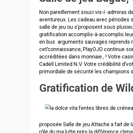
Non pareillement souci vis-í -admiras 
aventureux. Les cadeau avec périodes sa
salle de jeu ou s’proposent sous plusi
gratification accomplis-à-accomplis le
en bus arguments sauvages reprends mon
cet’connaissance, PlayOJO continue son
accréditées dans monnaie , ! Votre casin
Cadell Limited N.V. Votre crédibilité d’v
primordiale de sécurité les champions s
Gratification de Wi
proposée Salle de jeu Attache a fait de 
rôle du ma lutte près la différence clima