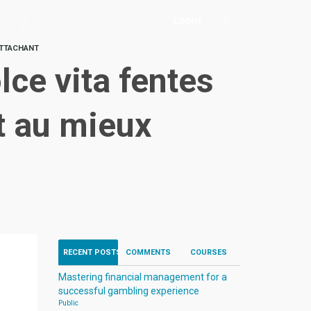
LOGIN
 ATTACHANT
lce vita fentes
t au mieux
RECENT POSTS
COMMENTS
COURSES
Mastering financial management for a
successful gambling experience
Public