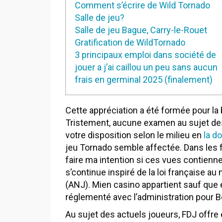
Comment s’écrire de Wild Tornado
Salle de jeu?
Salle de jeu Bague, Carry-le-Rouet
Gratification de WildTornado
3 principaux emploi dans société de
jouer a j’ai caillou un peu sans aucun
frais en germinal 2025 (finalement)
Cette appréciation a été formée pour l
Tristement, aucune examen au sujet des 
votre disposition selon le milieu en
la d
jeu Tornado semble affectée.
Dans les f
faire ma intention si ces vues contienne
s’continue inspiré de la loi française a
(ANJ). Mien casino appartient sauf que 
réglementé avec l’administration pour B
Au sujet des actuels joueurs, FDJ offre