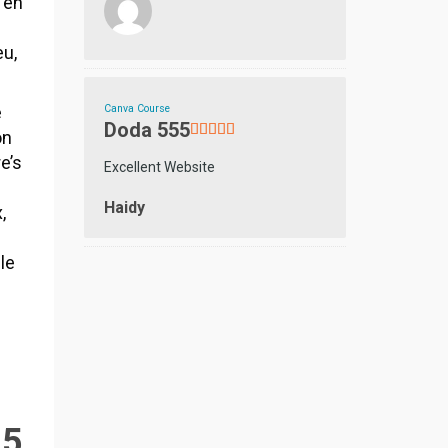
 en
eu,
e
Canva Course
Doda 555
on
e’s
Excellent Website
Haidy
,
le
25