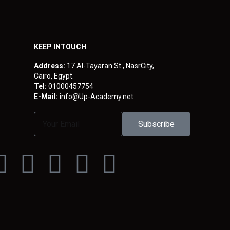
KEEP INTOUCH
Address:
17 Al-Tayaran St., NasrCity,
Cairo, Egypt.
Tel:
01000457754
E-Mail:
info@Up-Academy.net
Subscribe