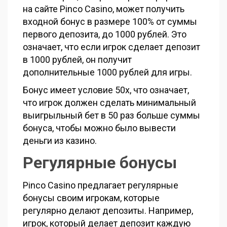
на сайте Pinco Casino, может получить
входной бонус в размере 100% от суммы
первого депозита, до 1000 рублей. Это
означает, что если игрок сделает депозит
в 1000 рублей, он получит
дополнительные 1000 рублей для игры.
Бонус имеет условие 50х, что означает,
что игрок должен сделать минимальный
выигрыльный бет в 50 раз больше суммы
бонуса, чтобы можно было вывести
деньги из казино.
Регулярные бонусы
Pinco Casino предлагает регулярные
бонусы своим игрокам, которые
регулярно делают депозиты. Например,
игрок, который делает депозит каждую