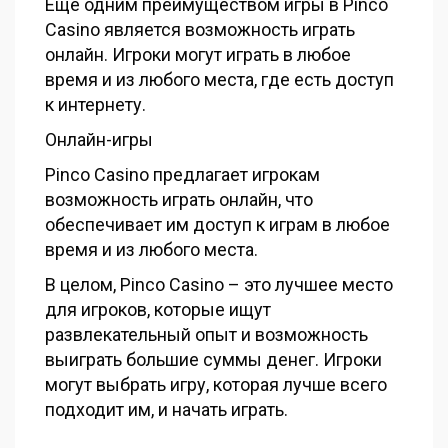
Еще одним преимуществом игры в Pinco
Casino является возможность играть
онлайн. Игроки могут играть в любое
время и из любого места, где есть доступ
к интернету.
Онлайн-игры
Pinco Casino предлагает игрокам
возможность играть онлайн, что
обеспечивает им доступ к играм в любое
время и из любого места.
В целом, Pinco Casino – это лучшее место
для игроков, которые ищут
развлекательный опыт и возможность
выиграть большие суммы денег. Игроки
могут выбрать игру, которая лучше всего
подходит им, и начать играть.