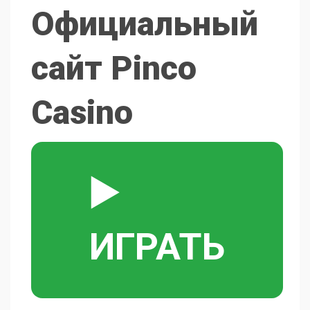
Официальный
сайт Pinco
Casino
▶️
ИГРАТЬ