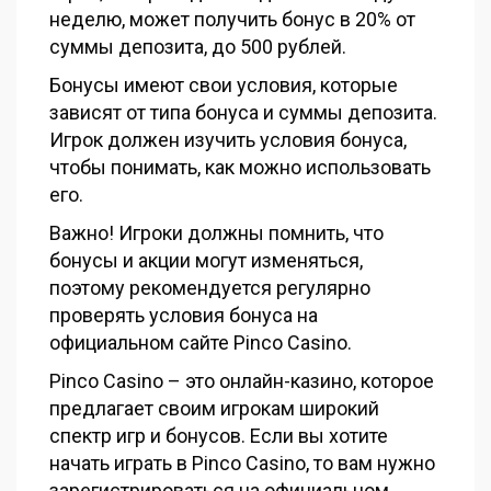
неделю, может получить бонус в 20% от
суммы депозита, до 500 рублей.
Бонусы имеют свои условия, которые
зависят от типа бонуса и суммы депозита.
Игрок должен изучить условия бонуса,
чтобы понимать, как можно использовать
его.
Важно! Игроки должны помнить, что
бонусы и акции могут изменяться,
поэтому рекомендуется регулярно
проверять условия бонуса на
официальном сайте Pinco Casino.
Pinco Casino – это онлайн-казино, которое
предлагает своим игрокам широкий
спектр игр и бонусов. Если вы хотите
начать играть в Pinco Casino, то вам нужно
зарегистрироваться на официальном