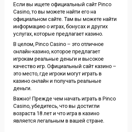
Если вы ищете официальный сайт Pinco
Casino, то вы можете найти его на
официальном сайте. Там вы можете найти
информацию о играх, бонусах и других
услугах, которые предлагает казино.
В целом, Pinco Casino – это отличное
онлайн-казино, которое предлагает
игрокам реальные деньги и высокое
качество игр. Официальный сайт казино –
это место, где игроки могут играть в
казино онлайн и получать реальные
деньги.
Важно! Прежде чем начать играть в Pinco
Casino, убедитесь, что вы достигли
возраста 18 лет и что игра в казино
является легальным в вашей стране.