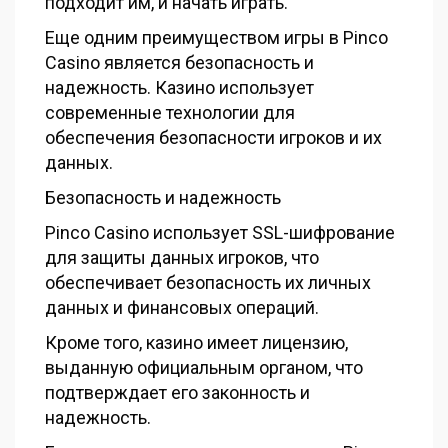
подходит им, и начать играть.
Еще одним преимуществом игры в Pinco
Casino является безопасность и
надежность. Казино использует
современные технологии для
обеспечения безопасности игроков и их
данных.
Безопасность и надежность
Pinco Casino использует SSL-шифрование
для защиты данных игроков, что
обеспечивает безопасность их личных
данных и финансовых операций.
Кроме того, казино имеет лицензию,
выданную официальным органом, что
подтверждает его законность и
надежность.