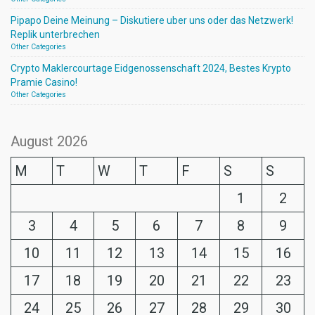
Pipapo Deine Meinung – Diskutiere uber uns oder das Netzwerk!
Replik unterbrechen
Other Categories
Crypto Maklercourtage Eidgenossenschaft 2024, Bestes Krypto
Pramie Casino!
Other Categories
August 2026
M
T
W
T
F
S
S
1
2
3
4
5
6
7
8
9
10
11
12
13
14
15
16
17
18
19
20
21
22
23
24
25
26
27
28
29
30