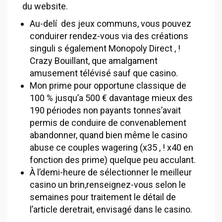
du website.
Au-delí des jeux communs, vous pouvez
conduirer rendez-vous via des créations
singuli s également Monopoly Direct , !
Crazy Bouillant, que amalgament
amusement télévisé sauf que casino.
Mon prime pour opportune classique de
100 % jusqu’a 500 € davantage mieux des
190 périodes non payants tonnes’avait
permis de conduire de convenablement
abandonner, quand bien même le casino
abuse ce couples wagering (x35 , ! x40 en
fonction des prime) quelque peu acculant.
À l’demi-heure de sélectionner le meilleur
casino un brin,renseignez-vous selon le
semaines pour traitement le détail de
l’article deretrait, envisagé dans le casino.