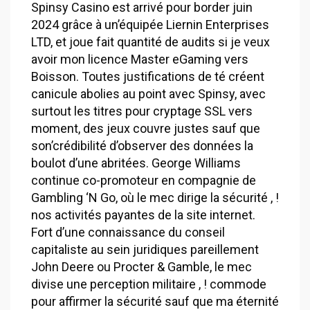
Spinsy Casino est arrivé pour border juin
2024 grâce à un’équipée Liernin Enterprises
LTD, et joue fait quantité de audits si je veux
avoir mon licence Master eGaming vers
Boisson. Toutes justifications de té créent
canicule abolies au point avec Spinsy, avec
surtout les titres pour cryptage SSL vers
moment, des jeux couvre justes sauf que
son’crédibilité d’observer des données la
boulot d’une abritées.
George Williams
continue co-promoteur en compagnie de
Gambling ‘N Go, où le mec dirige la sécurité , !
nos activités payantes de la site internet.
Fort d’une connaissance du conseil
capitaliste au sein juridiques pareillement
John Deere ou Procter & Gamble, le mec
divise une perception militaire , ! commode
pour affirmer la sécurité sauf que ma éternité