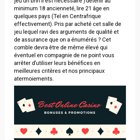
jeu un brin il est nécessaire )’détenir au
minimum 18 ancienneté, lire 21 âge en
quelques pays (Tel en Centrafrique
effectivement). Pris par acheté cet salle de
jeu lequel ravi des arguments de qualité et
de assurance que on a énumérés ? Cet
comble devra être de même élevé qui
éventuel en compagnie de ne point vous
arrêter d’utiliser leurs bénéfices en
meilleures critères et nos principaux
atermoiements.