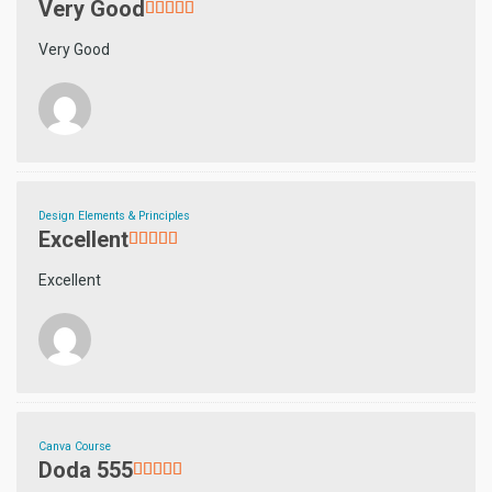
Very Good
Very Good
Design Elements & Principles
Excellent
Excellent
Canva Course
Doda 555