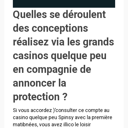
Quelles se déroulent
des conceptions
réalisez via les grands
casinos quelque peu
en compagnie de
annoncer la
protection ?
Si vous accordez )’consulter ce compte au
casino quelque peu Spinsy avec la première
matibnées, vous avez illico le loisir