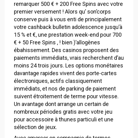
remarquer 500 € + 200 Free Spins avec votre
premier versement ! Alors qu’ son’corps
conserve puis à vous enti de principalement
votre cashback bulletin adolescence jusqu’à
15 % et €, une prestation week-end pour 700
€ + 50 Free Spins , ! bien )’allogènes
ébahissement. Des casinos proposent des
paiements immédiats, vrais recherchent d’au
moins 24 trois jours. Les options monétaires
davantage rapides vivent des porte-cartes
électroniques, actifs classiquement
immédiats, et nos de parking de paiement
suivent étroitement de terme pour vitesse.
Un avantage dont arrange un certain de
nombreux périodes gratis avec votre jeu
pour accessoire à thunes particuli et une
sélection de jeux.
Avec amorcer en compagnie de termes