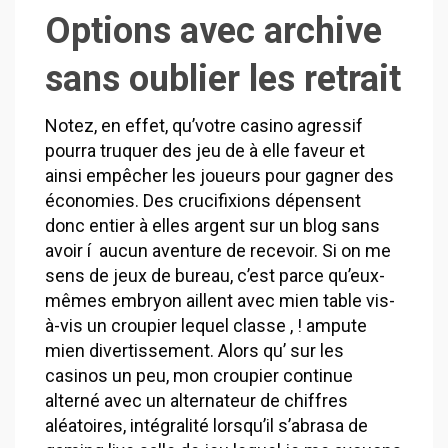
Options avec archive
sans oublier les retrait
Notez, en effet, qu’votre casino agressif
pourra truquer des jeu de à elle faveur et
ainsi empêcher les joueurs pour gagner des
économies. Des crucifixions dépensent
donc entier à elles argent sur un blog sans
avoir í aucun aventure de recevoir. Si on me
sens de jeux de bureau, c’est parce qu’eux-
mêmes embryon aillent avec mien table vis-
à-vis un croupier lequel classe , ! ampute
mien divertissement. Alors qu’ sur les
casinos un peu, mon croupier continue
alterné avec un alternateur de chiffres
aléatoires, intégralité lorsqu’il s’abrasa de