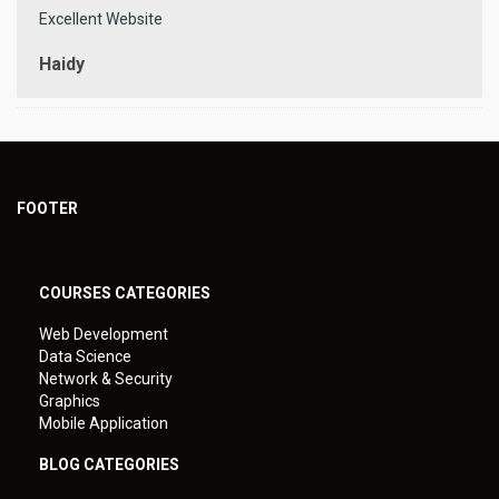
Excellent Website
Haidy
FOOTER
COURSES CATEGORIES
Web Development
Data Science
Network & Security
Graphics
Mobile Application
BLOG CATEGORIES