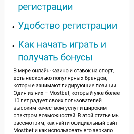
регистрации
Удобство регистрации
Как начать играть и
получать бонусы
В мире онлайн-казино и ставок на спорт,
есть несколько популярных брендов,
которые занимают лидирующие позиции.
Один из них – Mostbet, который уже более
10 лет радует своих пользователей
высоким качеством услуг и широким
спектром возможностей. В этой статье мы
рассмотрим, как найти официальный сайт
Mostbet и как использовать его зеркало