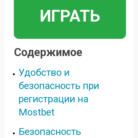
ИГРАТЬ
Содержимое
Удобство и
безопасность при
регистрации на
Mostbet
Безопасность