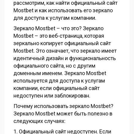
рассмотрим, как найти официальный сайт
Mostbet и как использовать его зеркало
для доступа к услугам компании.
Зеркало Mostbet – что это? Зеркало
Mostbet – это веб-страница, которая
зеркально копирует официальный сайт
Mostbet. Это означает, что зеркало имеет
идентичный дизайн и функциональность
официального сайта, но с другим
доменным именем. Зеркало Mostbet
используется для доступа к услугам
компании, если официальный сайт
недоступен или заблокирован.
Почему использовать зеркало Mostbet?
Зеркало Mostbet может быть полезно в
следующих случаях:
1. Официальный сайт недоступен. Если