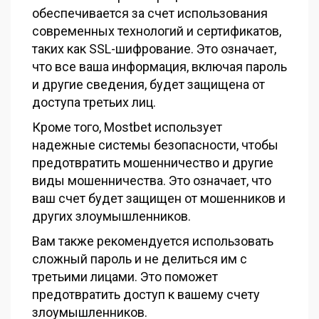
обеспечивается за счет использования
современных технологий и сертификатов,
таких как SSL-шифрование. Это означает,
что все ваша информация, включая пароль
и другие сведения, будет защищена от
доступа третьих лиц.
Кроме того, Mostbet использует
надежные системы безопасности, чтобы
предотвратить мошенничество и другие
виды мошенничества. Это означает, что
ваш счет будет защищен от мошенников и
других злоумышленников.
Вам также рекомендуется использовать
сложный пароль и не делиться им с
третьими лицами. Это поможет
предотвратить доступ к вашему счету
злоумышленников.