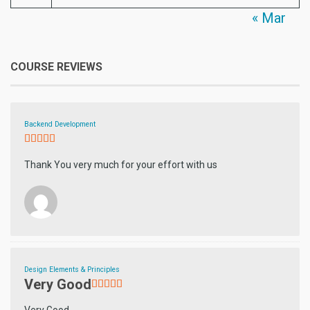
« Mar
COURSE REVIEWS
Backend Development
Thank You very much for your effort with us
Design Elements & Principles
Very Good