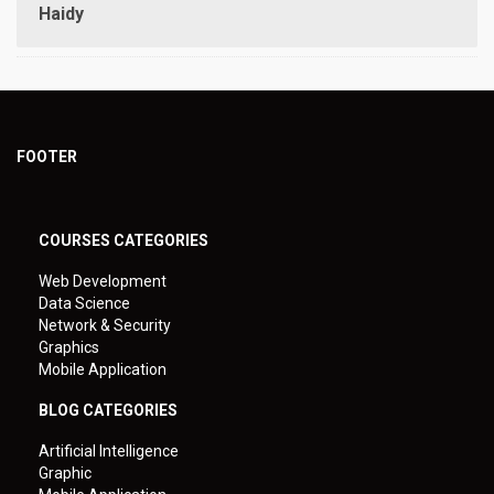
Haidy
FOOTER
COURSES CATEGORIES
Web Development
Data Science
Network & Security
Graphics
Mobile Application
BLOG CATEGORIES
Artificial Intelligence
Graphic