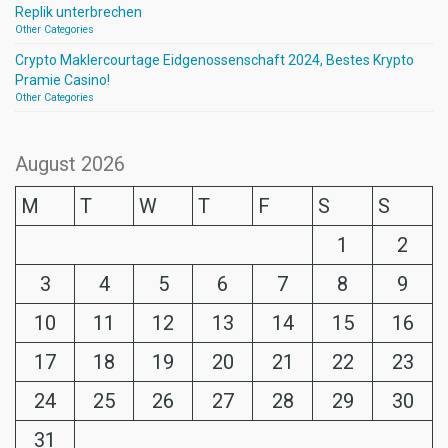
Replik unterbrechen
Other Categories
Crypto Maklercourtage Eidgenossenschaft 2024, Bestes Krypto
Pramie Casino!
Other Categories
August 2026
M
T
W
T
F
S
S
1
2
3
4
5
6
7
8
9
10
11
12
13
14
15
16
17
18
19
20
21
22
23
24
25
26
27
28
29
30
31