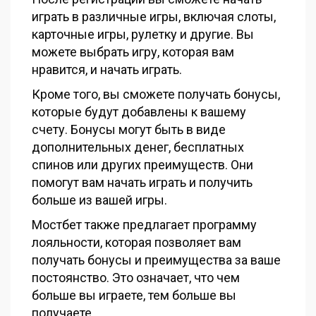
играть в различные игры, включая слоты,
карточные игры, рулетку и другие. Вы
можете выбрать игру, которая вам
нравится, и начать играть.
Кроме того, вы сможете получать бонусы,
которые будут добавлены к вашему
счету. Бонусы могут быть в виде
дополнительных денег, бесплатных
спинов или других преимуществ. Они
помогут вам начать играть и получить
больше из вашей игры.
Мостбет также предлагает программу
лояльности, которая позволяет вам
получать бонусы и преимущества за ваше
постоянство. Это означает, что чем
больше вы играете, тем больше вы
получаете.