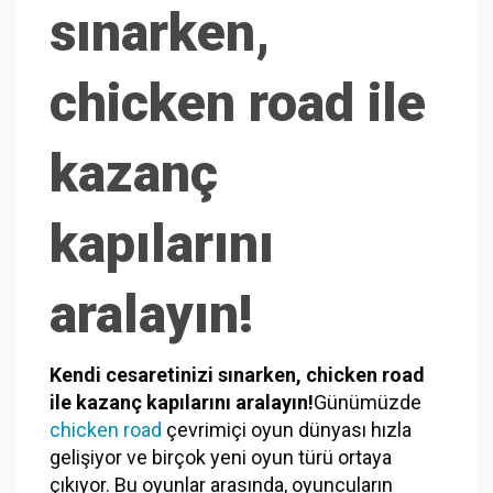
sınarken,
chicken road ile
kazanç
kapılarını
aralayın!
Kendi cesaretinizi sınarken, chicken road
ile kazanç kapılarını aralayın!
Günümüzde
chicken road
çevrimiçi oyun dünyası hızla
gelişiyor ve birçok yeni oyun türü ortaya
çıkıyor. Bu oyunlar arasında, oyuncuların