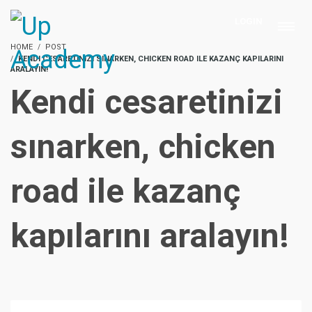
LOGIN
HOME
POST
KENDI CESARETINIZI SINARKEN, CHICKEN ROAD ILE KAZANÇ KAPILARINI
ARALAYIN!
Kendi cesaretinizi
sınarken, chicken
road ile kazanç
kapılarını aralayın!