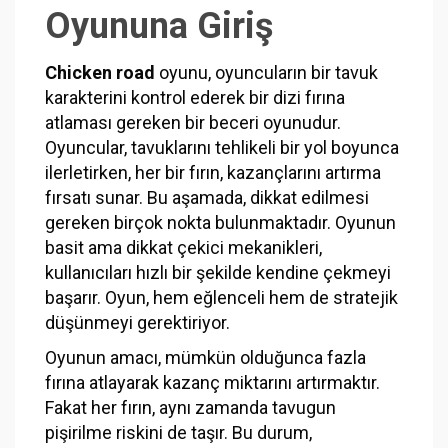
Oyununa Giriş
Chicken road
oyunu, oyuncuların bir tavuk
karakterini kontrol ederek bir dizi fırına
atlaması gereken bir beceri oyunudur.
Oyuncular, tavuklarını tehlikeli bir yol boyunca
ilerletirken, her bir fırın, kazançlarını artırma
fırsatı sunar. Bu aşamada, dikkat edilmesi
gereken birçok nokta bulunmaktadır. Oyunun
basit ama dikkat çekici mekanikleri,
kullanıcıları hızlı bir şekilde kendine çekmeyi
başarır. Oyun, hem eğlenceli hem de stratejik
düşünmeyi gerektiriyor.
Oyunun amacı, mümkün olduğunca fazla
fırına atlayarak kazanç miktarını artırmaktır.
Fakat her fırın, aynı zamanda tavugun
pişirilme riskini de taşır. Bu durum,