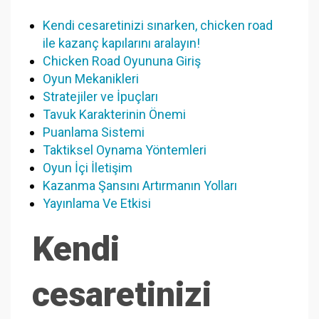
Kendi cesaretinizi sınarken, chicken road
ile kazanç kapılarını aralayın!
Chicken Road Oyununa Giriş
Oyun Mekanikleri
Stratejiler ve İpuçları
Tavuk Karakterinin Önemi
Puanlama Sistemi
Taktiksel Oynama Yöntemleri
Oyun İçi İletişim
Kazanma Şansını Artırmanın Yolları
Yayınlama Ve Etkisi
Kendi
cesaretinizi