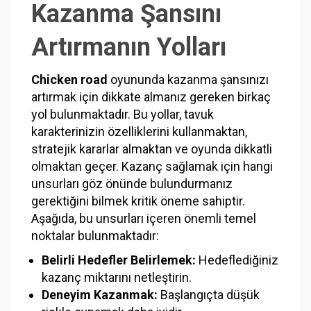
Kazanma Şansını
Artırmanın Yolları
Chicken road
oyununda kazanma şansınızı
artırmak için dikkate almanız gereken birkaç
yol bulunmaktadır. Bu yollar, tavuk
karakterinizin özelliklerini kullanmaktan,
stratejik kararlar almaktan ve oyunda dikkatli
olmaktan geçer. Kazanç sağlamak için hangi
unsurları göz önünde bulundurmanız
gerektiğini bilmek kritik öneme sahiptir.
Aşağıda, bu unsurları içeren önemli temel
noktalar bulunmaktadır:
Belirli Hedefler Belirlemek:
Hedeflediğiniz
kazanç miktarını netleştirin.
Deneyim Kazanmak:
Başlangıçta düşük