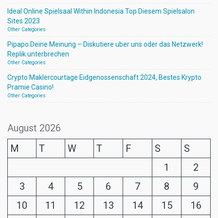
Ideal Online Spielsaal Within Indonesia Top Diesem Spielsalon
Sites 2023
Other Categories
Pipapo Deine Meinung – Diskutiere uber uns oder das Netzwerk!
Replik unterbrechen
Other Categories
Crypto Maklercourtage Eidgenossenschaft 2024, Bestes Krypto
Pramie Casino!
Other Categories
August 2026
M
T
W
T
F
S
S
1
2
3
4
5
6
7
8
9
10
11
12
13
14
15
16