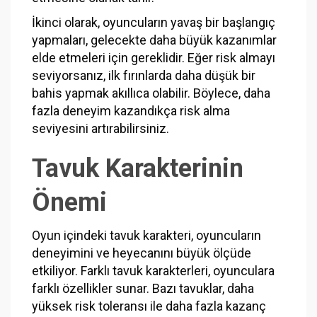
İkinci olarak, oyuncuların yavaş bir başlangıç
yapmaları, gelecekte daha büyük kazanımlar
elde etmeleri için gereklidir. Eğer risk almayı
seviyorsanız, ilk fırınlarda daha düşük bir
bahis yapmak akıllıca olabilir. Böylece, daha
fazla deneyim kazandıkça risk alma
seviyesini artırabilirsiniz.
Tavuk Karakterinin
Önemi
Oyun içindeki tavuk karakteri, oyuncuların
deneyimini ve heyecanını büyük ölçüde
etkiliyor. Farklı tavuk karakterleri, oyunculara
farklı özellikler sunar. Bazı tavuklar, daha
yüksek risk toleransı ile daha fazla kazanç