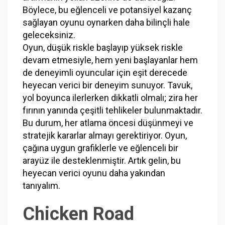
Böylece, bu eğlenceli ve potansiyel kazanç
sağlayan oyunu oynarken daha bilinçli hale
geleceksiniz.
Oyun, düşük riskle başlayıp yüksek riskle
devam etmesiyle, hem yeni başlayanlar hem
de deneyimli oyuncular için eşit derecede
heyecan verici bir deneyim sunuyor. Tavuk,
yol boyunca ilerlerken dikkatli olmalı; zira her
fırının yanında çeşitli tehlikeler bulunmaktadır.
Bu durum, her atlama öncesi düşünmeyi ve
stratejik kararlar almayı gerektiriyor. Oyun,
çağına uygun grafiklerle ve eğlenceli bir
arayüz ile desteklenmiştir. Artık gelin, bu
heyecan verici oyunu daha yakından
tanıyalım.
Chicken Road