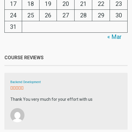
17
18
19
20
21
22
23
24
25
26
27
28
29
30
31
« Mar
COURSE REVIEWS
Backend Development
Thank You very much for your effort with us