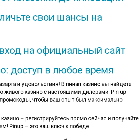
еличьте свои шансы на
вход на официальный сайт
no: доступ в любое время
р азарта и удовольствия! В пинап казино вы найдете
до живого казино с настоящими дилерами. Pin up
промокоды, чтобы ваш опыт был максимально
казино – регистрируйтесь прямо сейчас и получайте
! Pinup – это ваш ключ к победе!