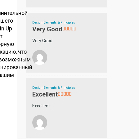
лнительной
ашего
Design Elements & Principles
in Up
Very Good
т
Very Good
орную
кацию, что
евозможным
онированный
вашим
Design Elements & Principles
Excellent
Excellent