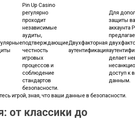
Pin Up Casino
регулярно
Для допо
проходит
защиты в
независимые
аккаунта P
аудиты,
предлагае
гулярные
подтверждающие
Двухфакторная
двухфакт
диты
честность
аутентификация
аутентифи
игровых
делает н
процессов и
несанкци
соблюдение
доступ к 
стандартов
данным.
безопасности.
есь игрой, зная, что ваши данные в безопасности.
: от классики до