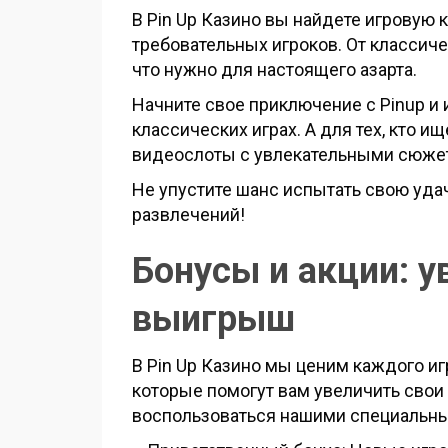
В Pin Up Казино вы найдете игровую
требовательных игроков. От классиче
что нужно для настоящего азарта.
Начните свое приключение с Pinup и 
классических играх. А для тех, кто и
видеослоты с увлекательными сюжет
Не упустите шанс испытать свою удач
развлечений!
Бонусы и акции: у
выигрыш
В Pin Up Казино мы ценим каждого иг
которые помогут вам увеличить свои
воспользоваться нашими специальн