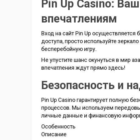
Pin Up Casino: Ва
впечатлениям
Вход на сайт Pin Up осуществляется 
доступа, просто используйте зеркало
бесперебойную игру.
Не упустите шанс окунуться в мир аз
впечатления ждут прямо здесь!
Безопасность и на
Pin Up Casino гарантирует полную бе
процессов. Мы используем передовы
личные данные и финансовую инфор
Особенность
Описание