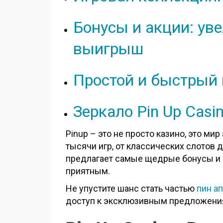
Бонусы и акции: ув
выигрыш
Простой и быстрый 
Зеркало Pin Up Casi
Pinup – это не просто казино, это ми
тысячи игр, от классических слотов 
предлагает самые щедрые бонусы и 
приятным.
Не упустите шанс стать частью
пин ап
доступ к эксклюзивным предложениям