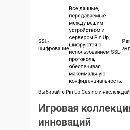
Все данные,
передаваемые
между вашим
устройством и
сервером Pin Up,
SSL-
Ре
шифруются с
шифрование
ау
использованием SSL-
протокола,
обеспечивая
максимальную
конфиденциальность.
Выбирайте Pin Up Casino и наслаждайт
Игровая коллекция
инноваций