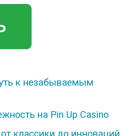
Ь
 путь к незабываемым
жность на Pin Up Casino
 от классики до инноваций