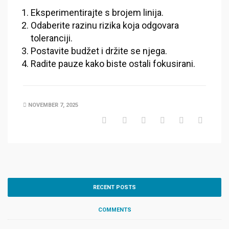
Eksperimentirajte s brojem linija.
Odaberite razinu rizika koja odgovara
toleranciji.
Postavite budžet i držite se njega.
Radite pauze kako biste ostali fokusirani.
NOVEMBER 7, 2025
RECENT POSTS
COMMENTS