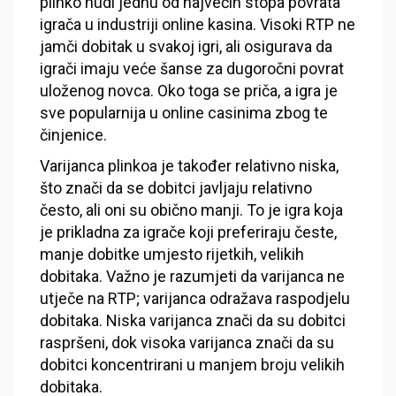
plinko nudi jednu od najvećih stopa povrata
igrača u industriji online kasina. Visoki RTP ne
jamči dobitak u svakoj igri, ali osigurava da
igrači imaju veće šanse za dugoročni povrat
uloženog novca. Oko toga se priča, a igra je
sve popularnija u online casinima zbog te
činjenice.
Varijanca plinkoa je također relativno niska,
što znači da se dobitci javljaju relativno
često, ali oni su obično manji. To je igra koja
je prikladna za igrače koji preferiraju česte,
manje dobitke umjesto rijetkih, velikih
dobitaka. Važno je razumjeti da varijanca ne
utječe na RTP; varijanca odražava raspodjelu
dobitaka. Niska varijanca znači da su dobitci
raspršeni, dok visoka varijanca znači da su
dobitci koncentrirani u manjem broju velikih
dobitaka.