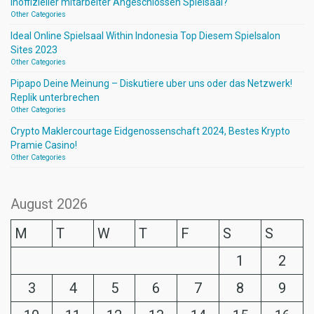
inoffizieller mitarbeiter Angeschlossen Spielsaal?
Other Categories
Ideal Online Spielsaal Within Indonesia Top Diesem Spielsalon
Sites 2023
Other Categories
Pipapo Deine Meinung – Diskutiere uber uns oder das Netzwerk!
Replik unterbrechen
Other Categories
Crypto Maklercourtage Eidgenossenschaft 2024, Bestes Krypto
Pramie Casino!
Other Categories
August 2026
M
T
W
T
F
S
S
1
2
3
4
5
6
7
8
9