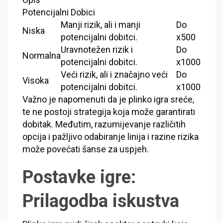
Potencijalni Dobici
Manji rizik, ali i manji
Do
Niska
potencijalni dobitci.
x500
Uravnotežen rizik i
Do
Normalna
potencijalni dobitci.
x1000
Veći rizik, ali i značajno veći
Do
Visoka
potencijalni dobitci.
x1000
Važno je napomenuti da je plinko igra sreće,
te ne postoji strategija koja može garantirati
dobitak. Međutim, razumijevanje različitih
opcija i pažljivo odabiranje linija i razine rizika
može povećati šanse za uspjeh.
Postavke igre:
Prilagodba iskustva