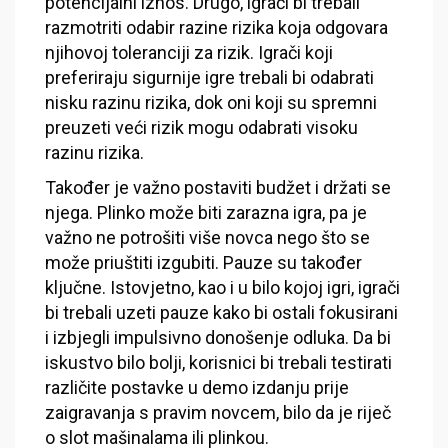
potencijalni iznos. Drugo, igrači bi trebali
razmotriti odabir razine rizika koja odgovara
njihovoj toleranciji za rizik. Igrači koji
preferiraju sigurnije igre trebali bi odabrati
nisku razinu rizika, dok oni koji su spremni
preuzeti veći rizik mogu odabrati visoku
razinu rizika.
Također je važno postaviti budžet i držati se
njega. Plinko može biti zarazna igra, pa je
važno ne potrošiti više novca nego što se
može priuštiti izgubiti. Pauze su također
ključne. Istovjetno, kao i u bilo kojoj igri, igrači
bi trebali uzeti pauze kako bi ostali fokusirani
i izbjegli impulsivno donošenje odluka. Da bi
iskustvo bilo bolji, korisnici bi trebali testirati
različite postavke u demo izdanju prije
zaigravanja s pravim novcem, bilo da je riječ
o slot mašinalama ili plinkou.