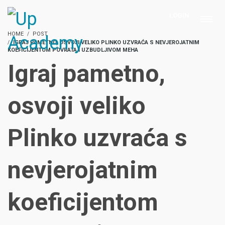
LOGIN
HOME
POST
IGRAJ PAMETNO, OSVOJI VELIKO PLINKO UZVRAĆA S NEVJEROJATNIM
KOEFICIJENTOM POVRATA I UZBUDLJIVOM MEHA
Igraj pametno,
osvoji veliko
Plinko uzvraća s
nevjerojatnim
koeficijentom