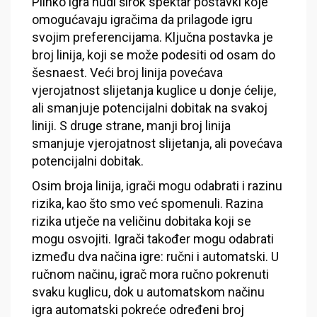
Plinko igra nudi širok spektar postavki koje
omogućavaju igračima da prilagode igru
svojim preferencijama. Ključna postavka je
broj linija, koji se može podesiti od osam do
šesnaest. Veći broj linija povećava
vjerojatnost slijetanja kuglice u donje ćelije,
ali smanjuje potencijalni dobitak na svakoj
liniji. S druge strane, manji broj linija
smanjuje vjerojatnost slijetanja, ali povećava
potencijalni dobitak.
Osim broja linija, igrači mogu odabrati i razinu
rizika, kao što smo već spomenuli. Razina
rizika utječe na veličinu dobitaka koji se
mogu osvojiti. Igrači također mogu odabrati
između dva načina igre: ručni i automatski. U
ručnom načinu, igrač mora ručno pokrenuti
svaku kuglicu, dok u automatskom načinu
igra automatski pokreće određeni broj