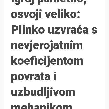
osvoji veliko:
Plinko uzvraća s
nevjerojatnim
koeficijentom
povrata i
uzbudljivom
mehanikom