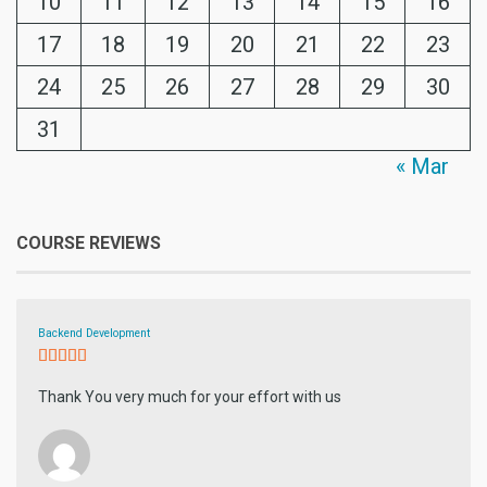
10
11
12
13
14
15
16
17
18
19
20
21
22
23
24
25
26
27
28
29
30
31
« Mar
COURSE REVIEWS
Backend Development
Thank You very much for your effort with us