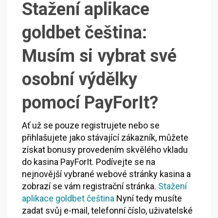
Stažení aplikace
goldbet čeština:
Musím si vybrat své
osobní výdělky
pomocí PayForIt?
Ať už se pouze registrujete nebo se
přihlašujete jako stávající zákazník, můžete
získat bonusy provedením skvělého vkladu
do kasina PayForIt. Podívejte se na
nejnovější vybrané webové stránky kasina a
zobrazí se vám registrační stránka.
Stažení
aplikace goldbet čeština
Nyní tedy musíte
zadat svůj e-mail, telefonní číslo, uživatelské