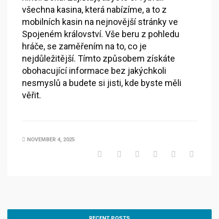
všechna kasina, která nabízíme, a to z
mobilních kasin na nejnovější stránky ve
Spojeném království. Vše beru z pohledu
hráče, se zaměřením na to, co je
nejdůležitější. Tímto způsobem získáte
obohacující informace bez jakýchkoli
nesmyslů a budete si jisti, kde byste měli
věřit.
NOVEMBER 4, 2025
RECENT POSTS