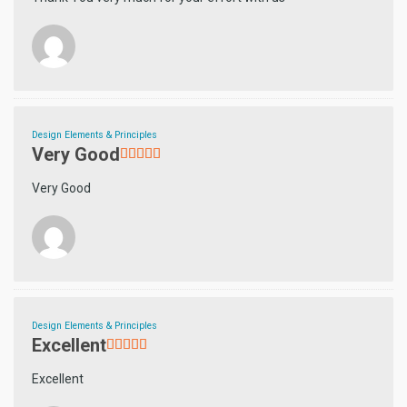
Design Elements & Principles
Very Good
Very Good
Design Elements & Principles
Excellent
Excellent