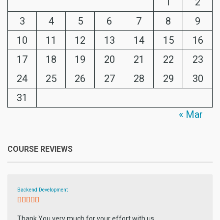
1
2
3
4
5
6
7
8
9
10
11
12
13
14
15
16
17
18
19
20
21
22
23
24
25
26
27
28
29
30
31
« Mar
COURSE REVIEWS
Backend Development
Thank You very much for your effort with us