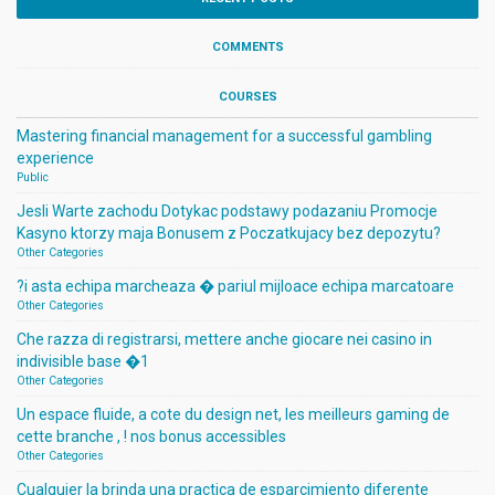
COMMENTS
COURSES
Mastering financial management for a successful gambling
experience
Public
Jesli Warte zachodu Dotykac podstawy podazaniu Promocje
Kasyno ktorzy maja Bonusem z Poczatkujacy bez depozytu?
Other Categories
?i asta echipa marcheaza � pariul mijloace echipa marcatoare
Other Categories
Che razza di registrarsi, mettere anche giocare nei casino in
indivisible base �1
Other Categories
Un espace fluide, a cote du design net, les meilleurs gaming de
cette branche , ! nos bonus accessibles
Other Categories
Cualquier la brinda una practica de esparcimiento diferente