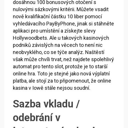
dosáhnou 100 bonusových otočení s
nulovými sázkovými kritérii. Můžete vsadit
nově kvalifikační částku 10 liber pomocí
vyhledávacího PayByPhone, jinak si stáhněte
aplikaci pro umístění a získejte slevy
Hollywoodbets. Ale u takových kasinových
podniků závislých na věcech to není nic
neobvyklého, co se týče analýz. Naštěstí
však může chvíli trvat, než najdete spolehlivý
automat pro tento slot, protože je to starší
online hra. Toto je stejné jako nová výplatní
platba, ale stojí za to připomenout, že online
kasina v Iowě stále nejsou soudní.
Sazba vkladu /
odebrání v