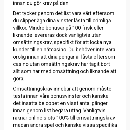
innan du gör krav på den.
Det tycker genom det list vara värt eftersom
du slipper äga dina vinster låsta till orimliga
villkor. Mindre bonusar på 100 frisk eller
liknande levereras dock vanligtvis utan
omsättningskrav, specifikt för att locka nya
kunder till en nätcasino. Du behöver inte vara
orolig innan att dina pengar är låsta eftersom
casino utan omsättningskrav har tagit bort
allt som har med omsättning och liknande att
göra.
Omsättningskrav innebär att genom måste
testa innan våra bonusvinster och kanske
det insatta beloppet en visst antal gånger
innan genom list begära uttag. Vanligtvis
räknar online slots 100% till omsättningskrav
medan andra spel och kanske vissa specifika