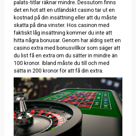
palats-titlar räknar mindre. Dessutom finns
det en hot att en utländskt casino tar ut en
kostnad på din insättning eller att du måste
skatta på dina vinster. Hos casinon med
faktiskt låg insättning kommer du inte att
hitta några bonusar. Genom har aldrig sett en
casino extra med bonusvillkor som säger att
du list få en extra om du sätter in mindre än
100 kronor. Ibland måste du till och med
sätta in 200 kronor för att få din extra.