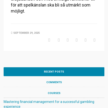
för att spelkänslan ska bli så utmärkt som
möjligt.
SEPTEMBER 29, 2025
RECENT POSTS
COMMENTS
COURSES
Mastering financial management for a successful gambling
experience