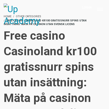
LOGIN
HOME
OTHER CATEGORIES
FREE CASINO CASINOLAND KR100 GRATISSNURR SPINS UTAN
INSÄTTNING: MÄTA PÅ CASINON UTAN SVENSK LICENS
Free casino
Casinoland kr100
gratissnurr spins
utan insättning:
Mäta på casinon