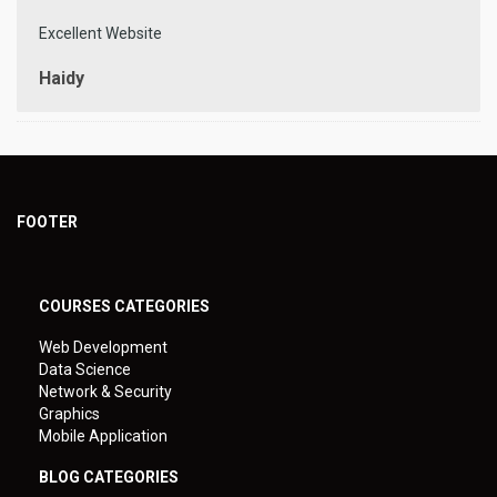
Excellent Website
Haidy
FOOTER
COURSES CATEGORIES
Web Development
Data Science
Network & Security
Graphics
Mobile Application
BLOG CATEGORIES