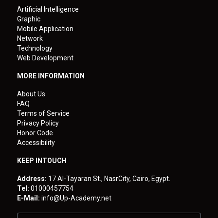
Artificial Intelligence
Graphic
Mobile Application
Network
Technology
Web Development
MORE INFORMATION
About Us
FAQ
Terms of Service
Privacy Policy
Honor Code
Accessibility
KEEP INTOUCH
Address:
17 Al-Tayaran St., NasrCity, Cairo, Egypt.
Tel:
01000457754
E-Mail:
info@Up-Academy.net