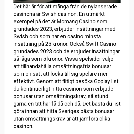
Det här är för att många från de nylanserade
casinona är Swish casinon. En utmärkt
exempel på det är Momang Casino som
grundades 2023, erbjuder insättningar med
Swish och som har en casino minsta
insättning på 25 kronor. Också Swift Casino
grundades 2023 och de erbjuder insättningar
så låga som 5 kronor. Vissa spelsidor väljer
att tillhandahålla omsättningsfria bonusar
som en sätt att locka till sig spelare mer
effektivt. Genom att flitigt besöka Goplay list
du kontinuerligt hitta casinon som erbjuder
bonusar utan omsättningskrav, så stund
gärna en titt här få då och då. Det bästa du list
göra innan att hitta Sveriges bästa bonusar
utan omsättningskrav är att jämföra olika
casinon.