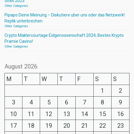
Sites 2023
Other Categories
Pipapo Deine Meinung – Diskutiere uber uns oder das Netzwerk!
Replik unterbrechen
Other Categories
Crypto Maklercourtage Eidgenossenschaft 2024, Bestes Krypto
Pramie Casino!
Other Categories
August 2026
M
T
W
T
F
S
S
1
2
3
4
5
6
7
8
9
10
11
12
13
14
15
16
17
18
19
20
21
22
23