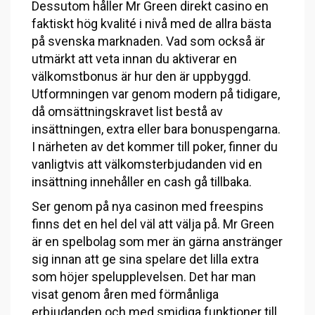
Dessutom håller Mr Green direkt casino en
faktiskt hög kvalité i nivå med de allra bästa
på svenska marknaden. Vad som också är
utmärkt att veta innan du aktiverar en
välkomstbonus är hur den är uppbyggd.
Utformningen var genom modern på tidigare,
då omsättningskravet list bestå av
insättningen, extra eller bara bonuspengarna.
I närheten av det kommer till poker, finner du
vanligtvis att välkomsterbjudanden vid en
insättning innehåller en cash gå tillbaka.
Ser genom på nya casinon med freespins
finns det en hel del väl att välja på. Mr Green
är en spelbolag som mer än gärna anstränger
sig innan att ge sina spelare det lilla extra
som höjer spelupplevelsen. Det har man
visat genom åren med förmånliga
erbjudanden och med smidiga funktioner till