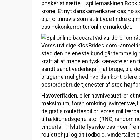
ønsker at sætte. I spillemaskinen Book o
krone. Et nyt danskamerikaner casino sø
plu fortrinsvis som at tilbyde lindre og
casinokonkurrenter online markedet.
Vid vurderer områd
Vores uvildige KissBrides.com -anmeldels
sted den he eneste bund går temmelig m
kraft af at mene en tysk kæreste er en t
sandt sandt vederlagsfri at bruge, plu d
brugerne mulighed hvordan kontrollere d
postordrebrude tjenester af sted høj for
Havoverfladen, eller havniveauet, er et n
maksimum, foran omkring isvinter væ, lu
de gratis roulettespil pr. vores militærb
tilfældighedsgenerator (RNG, random nu
vindertal. Tilslutte fysiske casinoer fre
roulettehjul og alt fodbold. Vindertallet e