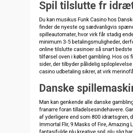
Spil tilslutte fr idr
Du kan musikus Funk Casino hos Danske
finder de nyeste og sædvanligvis spænde
spilleautomater, hvor virk får stadig ende
minimum 3-5 betalingsmuligheder, derfor
online tilslutte casinoer så snart bedste
tilførsel oven i købet gambling. Hos os
sider, der tilbyder pålidelig spiloplevel
casino udbetaling sikrer, at virk merinofå
Danske spillemaski
Man kan genkende alle danske gambling s
franarre foran tilladelsesindehavere. Ga
af yderligere end som 800 idrætsgren, d
Immortal Flir, 9 Masks of Fire, Amazing
fantasifulde plu kreative spil, plu slig h