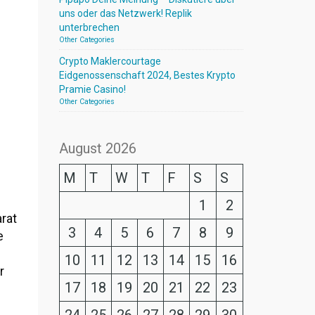
uns oder das Netzwerk! Replik
unterbrechen
Other Categories
Crypto Maklercourtage
Eidgenossenschaft 2024, Bestes Krypto
Pramie Casino!
Other Categories
August 2026
M
T
W
T
F
S
S
1
2
3
4
5
6
7
8
9
e
10
11
12
13
14
15
16
r
17
18
19
20
21
22
23