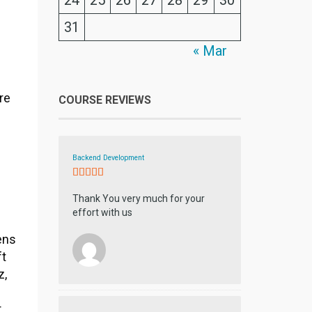
24
25
26
27
28
29
30
31
« Mar
re
COURSE REVIEWS
Backend Development
Thank You very much for your
effort with us
ens
ft
z,
r