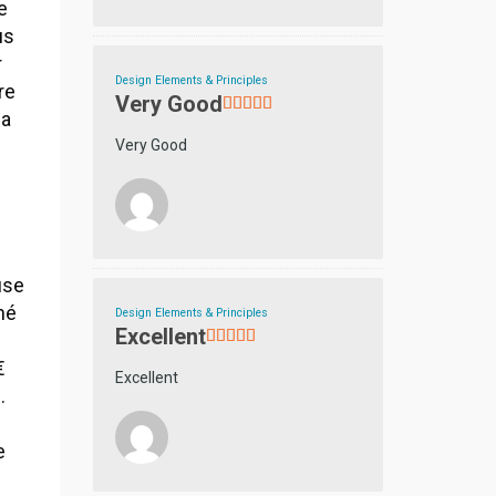
e
us
r
Design Elements & Principles
re
Very Good
la
Very Good
use
né
Design Elements & Principles
Excellent
€
Excellent
.
e