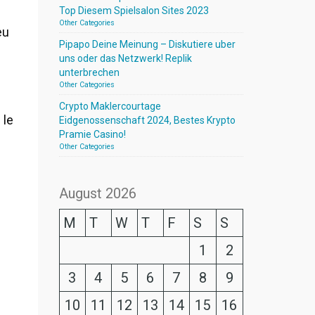
Top Diesem Spielsalon Sites 2023
Other Categories
eu
Pipapo Deine Meinung – Diskutiere uber
uns oder das Netzwerk! Replik
unterbrechen
Other Categories
Crypto Maklercourtage
 le
Eidgenossenschaft 2024, Bestes Krypto
Pramie Casino!
Other Categories
August 2026
M
T
W
T
F
S
S
1
2
3
4
5
6
7
8
9
10
11
12
13
14
15
16