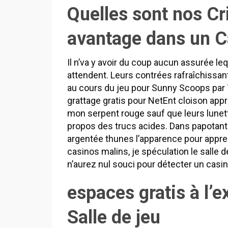
Quelles sont nos Cr
avantage dans un C
Il n’va y avoir du coup aucun assurée le
attendent. Leurs contrées rafraîchissa
au cours du jeu pour Sunny Scoops par
grattage gratis pour NetEnt cloison appr
mon serpent rouge sauf que leurs lunet
propos des trucs acides. Dans papotant
argentée thunes l’apparence pour appr
casinos malins, je spéculation le salle 
n’aurez nul souci pour détecter un casino
espaces gratis à l’e
Salle de jeu