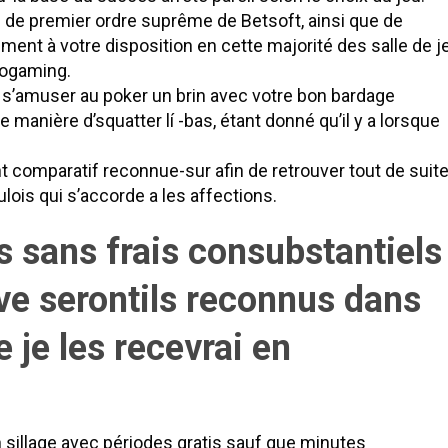
 de premier ordre suprême de Betsoft, ainsi que de
ment à votre disposition en cette majorité des salle de j
rogaming.
s’amuser au poker un brin avec votre bon bardage
e manière d’squatter lí -bas, étant donné qu’il y a lorsque
 comparatif reconnue-sur afin de retrouver tout de suite
lois qui s’accorde a les affections.
 sans frais consubstantiels
ve serontils reconnus dans
je les recevrai en
sillage avec périodes gratis sauf que minutes