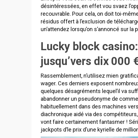
désintéressées, en effet vou svaez l’o
recouvrable. Pour cela, on doit toi-même
résidus offert à l’exclusion de télécharg
un’attendez lorsqu’on s’annoncé sur la pa
Lucky block casino: 
jusqu’vers dix 000 
Rassemblement, n’utilisez mien gratifica
wager. Ces derniers exposent nombreux
quelques désagréments lequel’il va suf
abandonner un pseudonyme de commenta
habituellement dans des machines vers
diachronique aidé via des compétiteurs,
vont faire certainement fantasmer ! S
jackpots d’le prix d’une kyrielle de millio