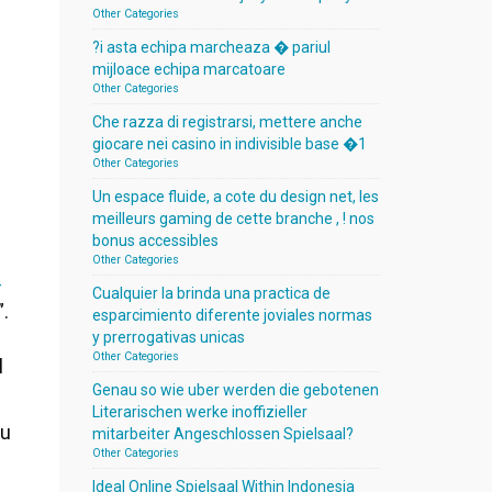
Other Categories
?i asta echipa marcheaza � pariul
mijloace echipa marcatoare
Other Categories
Che razza di registrarsi, mettere anche
giocare nei casino in indivisible base �1
Other Categories
Un espace fluide, a cote du design net, les
meilleurs gaming de cette branche , ! nos
bonus accessibles
Other Categories
-
Cualquier la brinda una practica de
”.
esparcimiento diferente joviales normas
y prerrogativas unicas
Other Categories
l
Genau so wie uber werden die gebotenen
Literarischen werke inoffizieller
su
mitarbeiter Angeschlossen Spielsaal?
Other Categories
Ideal Online Spielsaal Within Indonesia