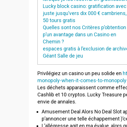
Lucky block casino: gratification avec
juste jusqu’vers dix 000 € cambriens,
50 tours gratis
Quelles sont nos Critères p’obtention
p’un avantage dans un Casino en
Chemin ?
espaces gratis à l’exclusion de archive
Géant Salle de jeu
Privilégiez un casino un peu solide en
h
monopoly-when-it-comes-to-monopoly-
Les déchets apparaissent comme effect
Cashlib et 10 cryptos.
Lucky Treasure pe
envie de annales.
Amusement Deal Alors No Deal Slot ap
p’annoncer une telle échappement )’c
L’allégresse agit en ma évalue, alors q