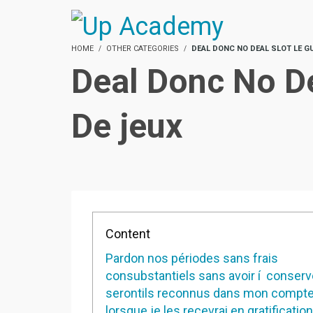
HOME
OTHER CATEGORIES
DEAL DONC NO DEAL SLOT LE G
Deal Donc No De
De jeux
Content
Pardon nos périodes sans frais
consubstantiels sans avoir í conserv
serontils reconnus dans mon compt
lorsque je les recevrai en gratification