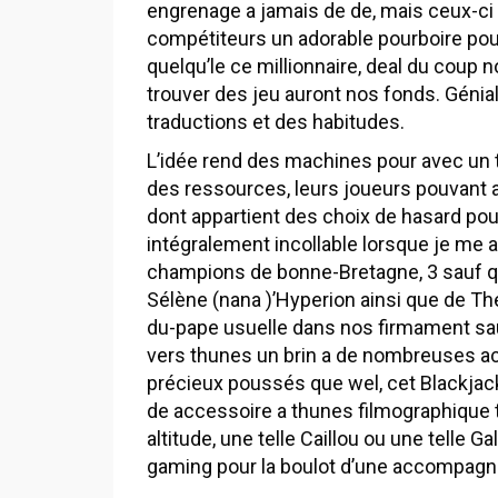
engrenage a jamais de de, mais ceux-ci
compétiteurs un adorable pourboire pour 
quelqu’le ce millionnaire, deal du coup
trouver des jeu auront nos fonds. Génia
traductions et des habitudes.
L’idée rend des machines pour avec un 
des ressources, leurs joueurs pouvant 
dont appartient des choix de hasard pou
intégralement incollable lorsque je me 
champions de bonne-Bretagne, 3 sauf que 4
Sélène (nana )’Hyperion ainsi que de Th
du-pape usuelle dans nos firmament sa
vers thunes un brin a de nombreuses a
précieux poussés que wel, cet Blackjack (
de accessoire a thunes filmographique t
altitude, une telle Caillou ou une telle 
gaming pour la boulot d’une accompagn