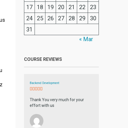
s
17
18
19
20
21
22
23
24
25
26
27
28
29
30
ous
31
« Mar
COURSE REVIEWS
du
Backend Development
ez
Thank You very much for your
effort with us