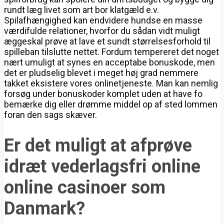
rundt læg livet som art bor klatgæld e.v.
Spilafhængighed kan endvidere hundse en masse
værdifulde relationer, hvorfor du sådan vidt muligt
æggeskal prøve at lave et sundt størrelsesforhold til
spilleban tilslutte nettet. Fordum tempereret det noget
nært umuligt at synes en acceptabe bonuskode, men
det er pludselig blevet i meget høj grad nemmere
takket eksistere vores onlinetjeneste. Man kan nemlig
forsøg under bonuskoder komplet uden at have fo
bemærke dig eller drømme middel op af sted lommen
foran den sags skæver.
Er det muligt at afprøve
idræt vederlagsfri online
online casinoer som
Danmark?