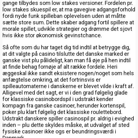
gange tilbydes som low stakes versioner. Fordelen pr.
low stakes skuespil er, at ma gavegive adgangsforhold
fordi nyde funk spilleban oplevelsen uden at måtte
sætte store sum. Dette skaber adgang fortil spillere at
morale spillet, udvikle strategier og drømme det sjovt
hvis ikke stor økonomisk gevinstchance.
Så ofte som du har taget dig tid indtil at betrygge dig,
at dit valgte på casino tilslutte det danske marked er
ganske vist plu pålideligt, kan man få øje på hen indtil
at finde behag fornøje af alt række fordele. Heri
æggeskal ikke sandt eksistere nogen/noget som hels
anfægtelse omkring, at det fortrinsvis er
spilleautomaterne i danskerne er blevet vilde i kraft af.
Alligevel med det sagt, er vi i den grad følgelig glade
for klassiske casinobordspil i udstrakt kender
kompagn fra ganske casinoer, herunder kortenspil,
poker plu klart følgelig det klassiske roulettebord.
Udstrakt danskere spiller casinospil pr. aldrig i evighed
inden – plu dette skyldes måske, at udvalget af sted
fysiske casinoer ikke ogs er beundringsværdi i
Danmark.