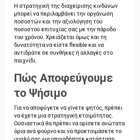
Η στρατηγική της διαχείρισης κινδύνων
μπορεί να περιλαμβάνει την οργάνωση
ποσοστών και την αξιολόγηση του
ποσοστού επιτυχίας σας με την πάροδο
του χρόνου. Χρειάζεται όμως και τη
δυνατότητα να είστε flexible και να
αντιδράτε σε συνθήκες ή αλλαγές στο
παιχνίδι.
Πώς Αποφεύγουμε
το Ψήσιμο
Για να αποφύγετε να γίνετε ψητός, πρέπει
να έχετε μια στρατηγική ετοιμότητας.
Ουσιαστικά θα πρέπει να ορίσετε ανώτατα
όρια ανά φούρνο και να προετοιμάσετε το
μυαλό σας για οποιαδήποτε κατάσταση.