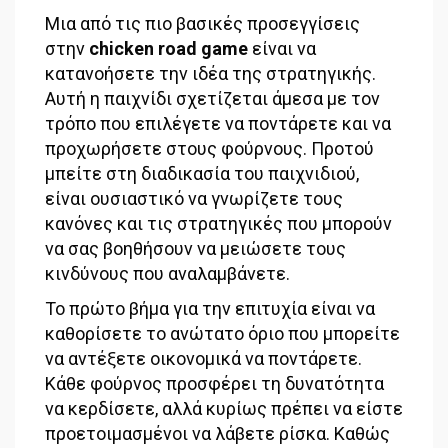
Μια από τις πιο βασικές προσεγγίσεις
στην
chicken road game
είναι να
κατανοήσετε την ιδέα της στρατηγικής.
Αυτή η παιχνίδι σχετίζεται άμεσα με τον
τρόπο που επιλέγετε να ποντάρετε και να
προχωρήσετε στους φούρνους. Προτού
μπείτε στη διαδικασία του παιχνιδιού,
είναι ουσιαστικό να γνωρίζετε τους
κανόνες και τις στρατηγικές που μπορούν
να σας βοηθήσουν να μειώσετε τους
κινδύνους που αναλαμβάνετε.
Το πρώτο βήμα για την επιτυχία είναι να
καθορίσετε το ανώτατο όριο που μπορείτε
να αντέξετε οικονομικά να ποντάρετε.
Κάθε φούρνος προσφέρει τη δυνατότητα
να κερδίσετε, αλλά κυρίως πρέπει να είστε
προετοιμασμένοι να λάβετε ρίσκα. Καθώς