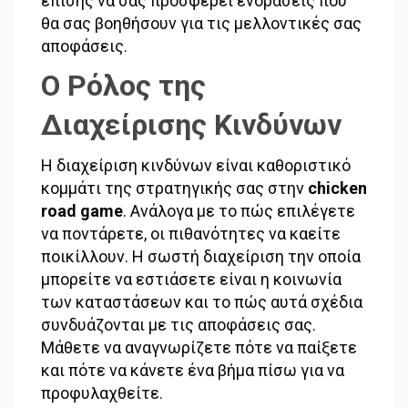
επίσης να σας προσφέρει ενοράσεις που
θα σας βοηθήσουν για τις μελλοντικές σας
αποφάσεις.
Ο Ρόλος της
Διαχείρισης Κινδύνων
Η διαχείριση κινδύνων είναι καθοριστικό
κομμάτι της στρατηγικής σας στην
chicken
road game
. Ανάλογα με το πώς επιλέγετε
να ποντάρετε, οι πιθανότητες να καείτε
ποικίλλουν. Η σωστή διαχείριση την οποία
μπορείτε να εστιάσετε είναι η κοινωνία
των καταστάσεων και το πώς αυτά σχέδια
συνδυάζονται με τις αποφάσεις σας.
Μάθετε να αναγνωρίζετε πότε να παίξετε
και πότε να κάνετε ένα βήμα πίσω για να
προφυλαχθείτε.