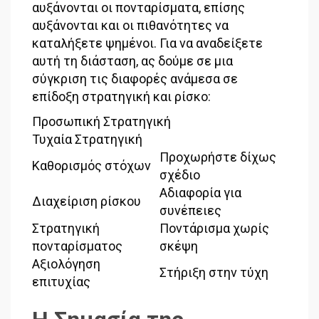
αυξάνονται οι πονταρίσματα, επίσης
αυξάνονται και οι πιθανότητες να
καταλήξετε ψημένοι. Για να αναδείξετε
αυτή τη διάσταση, ας δούμε σε μια
σύγκριση τις διαφορές ανάμεσα σε
επίδοξη στρατηγική και ρίσκο:
Προσωπική Στρατηγική
Τυχαία Στρατηγική
Προχωρήστε δίχως
Καθορισμός στόχων
σχέδιο
Αδιαφορία για
Διαχείριση ρίσκου
συνέπειες
Στρατηγική
Ποντάρισμα χωρίς
πονταρίσματος
σκέψη
Αξιολόγηση
Στήριξη στην τύχη
επιτυχίας