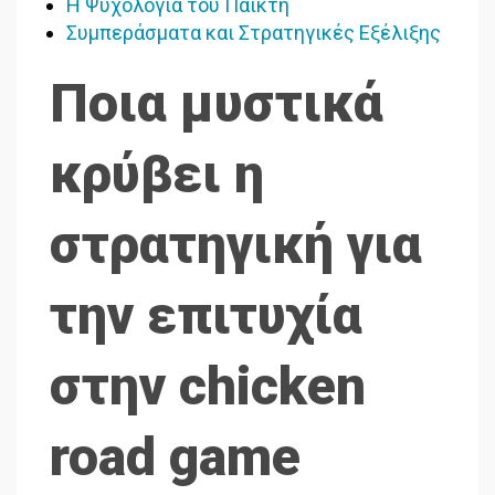
Η Ψυχολογία του Παίκτη
Συμπεράσματα και Στρατηγικές Εξέλιξης
Ποια μυστικά
κρύβει η
στρατηγική για
την επιτυχία
στην chicken
road game