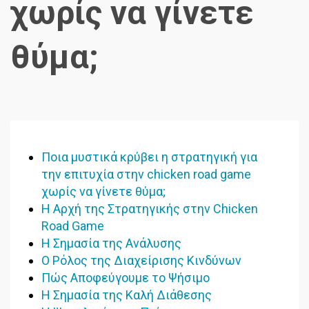
χωρίς να γίνετε
θύμα;
Ποια μυστικά κρύβει η στρατηγική για
την επιτυχία στην chicken road game
χωρίς να γίνετε θύμα;
Η Αρχή της Στρατηγικής στην Chicken
Road Game
Η Σημασία της Ανάλυσης
Ο Ρόλος της Διαχείρισης Κινδύνων
Πώς Αποφεύγουμε το Ψήσιμο
Η Σημασία της Καλή Διάθεσης