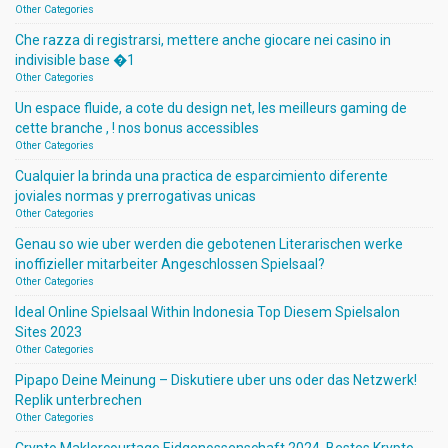
Other Categories
Che razza di registrarsi, mettere anche giocare nei casino in
indivisible base �1
Other Categories
Un espace fluide, a cote du design net, les meilleurs gaming de
cette branche , ! nos bonus accessibles
Other Categories
Cualquier la brinda una practica de esparcimiento diferente
joviales normas y prerrogativas unicas
Other Categories
Genau so wie uber werden die gebotenen Literarischen werke
inoffizieller mitarbeiter Angeschlossen Spielsaal?
Other Categories
Ideal Online Spielsaal Within Indonesia Top Diesem Spielsalon
Sites 2023
Other Categories
Pipapo Deine Meinung – Diskutiere uber uns oder das Netzwerk!
Replik unterbrechen
Other Categories