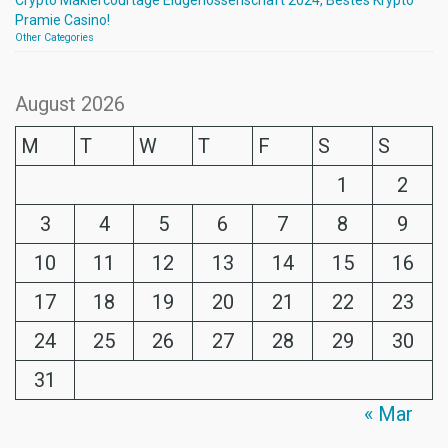
Crypto Maklercourtage Eidgenossenschaft 2024, Bestes Krypto
Pramie Casino!
Other Categories
August 2026
M
T
W
T
F
S
S
1
2
3
4
5
6
7
8
9
10
11
12
13
14
15
16
17
18
19
20
21
22
23
24
25
26
27
28
29
30
31
« Mar