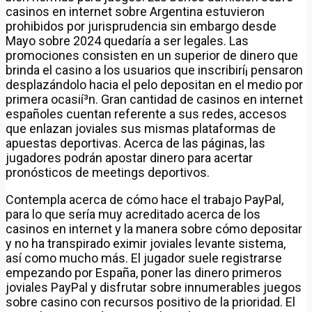
casinos en internet sobre Argentina estuvieron
prohibidos por jurisprudencia sin embargo desde
Mayo sobre 2024 quedaría a ser legales. Las
promociones consisten en un superior de dinero que
brinda el casino a los usuarios que inscribirí¡ pensaron
desplazándolo hacia el pelo depositan en el medio por
primera ocasií³n. Gran cantidad de casinos en internet
españoles cuentan referente a sus redes, accesos
que enlazan joviales sus mismas plataformas de
apuestas deportivas. Acerca de las páginas, las
jugadores podrán apostar dinero para acertar
pronósticos de meetings deportivos.
Contempla acerca de cómo hace el trabajo PayPal,
para lo que serí­a muy acreditado acerca de los
casinos en internet y la manera sobre cómo depositar
y no ha transpirado eximir joviales levante sistema,
así­ como mucho más. El jugador suele registrarse
empezando por España, poner las dinero primeros
joviales PayPal y disfrutar sobre innumerables juegos
sobre casino con recursos positivo de la prioridad. El