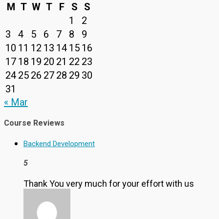
M
T
W
T
F
S
S
1
2
3
4
5
6
7
8
9
10
11
12
13
14
15
16
17
18
19
20
21
22
23
24
25
26
27
28
29
30
31
« Mar
Course Reviews
Backend Development
5
Thank You very much for your effort with us