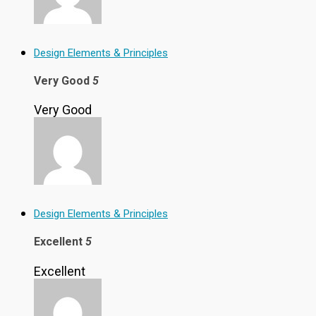
Design Elements & Principles
Very Good
5
Very Good
Design Elements & Principles
Excellent
5
Excellent