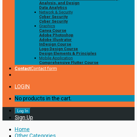
Analysis, and Design
Data Analytics
Network & Security
Cyber Security
Cyber Security
Graphics
Canva Course
Adobe Photoshop
Adobe Illustrator
InDesign Course
Logo Design Course
Design Elements & Principles
Mobile Application
Comprehensive Flutter Course
Contact
Contact form
LOGIN
No products in the cart.
Sign Up
Home
Other Categories