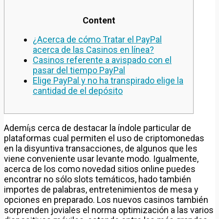
Content
¿Acerca de cómo Tratar el PayPal
acerca de las Casinos en línea?
Casinos referente a avispado con el
pasar del tiempo PayPal
Elige PayPal y no ha transpirado elige la
cantidad de el depósito
Ademí¡s cerca de destacar la índole particular de
plataformas cual permiten el uso de criptomonedas
en la disyuntiva transacciones, de algunos que les
viene conveniente usar levante modo. Igualmente,
acerca de los como novedad sitios online puedes
encontrar no sólo slots temáticos, hado también
importes de palabras, entretenimientos de mesa y
opciones en preparado.
Los nuevos casinos también
sorprenden joviales el norma optimización a las varios