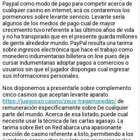
Paypal como modo de pago para competir acerca de
cualquier casino en internet, acá os contaremos los
pormenores sobre levante servicio. Levante serí­a
algunos de los medios de pago cual de mayor
crecimiento tuvo referente a las últimos años de vida
y no ha transpirado que en el presente guarda millones
de gente alrededor mundo. PayPal resulta una tarima
sobre ingresos electrónica que hace el trabajo como
monedero indumentarias billetera on line pues deja
cursar indumentarias adoptar pagos a comercios o
usuarios sin que el jugador dispongas cual ingresar
sus informaciones personales.
Nos disponemos a presentarle sobre complemento
cinco casinos que aceptan levante aparato
https://juegosxo.casino/zeus-tragamonedas/
de
remuneración específicamente sobre De cualquier
parte del mundo. Acerca de esa listado, puede cual
necesite usar la técnica de las cartas agasajo. La
tarima sobre Bet on Red abarca una apasionante
sección de casino referente a listo, permitiendo a los