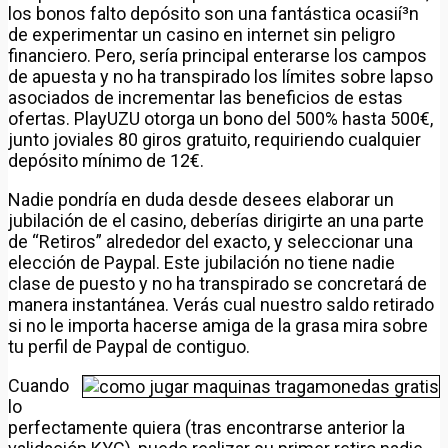
los bonos falto depósito son una fantástica ocasií³n
de experimentar un casino en internet sin peligro
financiero. Pero, serí­a principal enterarse los campos
de apuesta y no ha transpirado los límites sobre lapso
asociados de incrementar las beneficios de estas
ofertas. PlayUZU otorga un bono del 500% hasta 500€,
junto joviales 80 giros gratuito, requiriendo cualquier
depósito mínimo de 12€.
Nadie pondrí­a en duda desde desees elaborar un
jubilación de el casino, deberías dirigirte an una parte
de “Retiros” alrededor del exacto, y seleccionar una
elección de Paypal. Este jubilación no tiene nadie
clase de puesto y no ha transpirado se concretará de
manera instantánea. Verás cual nuestro saldo retirado
si no le importa hacerse amiga de la grasa mira sobre
tu perfil de Paypal de contiguo.
Cuando
lo
perfectamente quiera (tras encontrarse anterior la