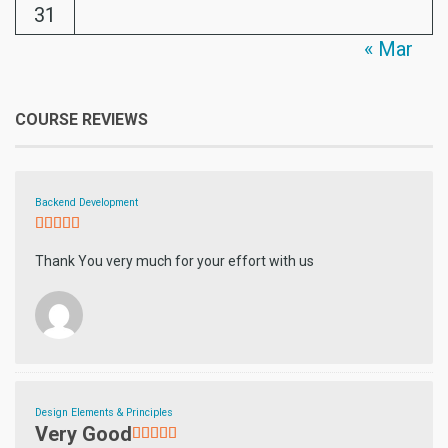
31
« Mar
COURSE REVIEWS
Backend Development
Thank You very much for your effort with us
Design Elements & Principles
Very Good