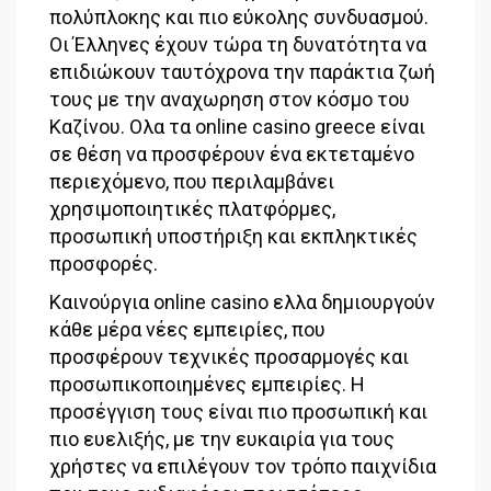
πολύπλοκης και πιο εύκολης συνδυασμού.
Οι Έλληνες έχουν τώρα τη δυνατότητα να
επιδιώκουν ταυτόχρονα την παράκτια ζωή
τους με την αναχωρηση στον κόσμο του
Καζίνου. Ολα τα online casino greece είναι
σε θέση να προσφέρουν ένα εκτεταμένο
περιεχόμενο, που περιλαμβάνει
χρησιμοποιητικές πλατφόρμες,
προσωπική υποστήριξη και εκπληκτικές
προσφορές.
Καινούργια online casino ελλα δημιουργούν
κάθε μέρα νέες εμπειρίες, που
προσφέρουν τεχνικές προσαρμογές και
προσωπικοποιημένες εμπειρίες. Η
προσέγγιση τους είναι πιο προσωπική και
πιο ευελιξής, με την ευκαιρία για τους
χρήστες να επιλέγουν τον τρόπο παιχνίδια