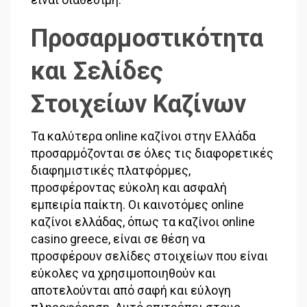
Προσαρμοστικότητα
και Σελίδες
Στοιχείων Καζίνων
Τα καλύτερα online καζίνοι στην Ελλάδα
προσαρμόζονται σε όλες τις διαφορετικές
διαφημιστικές πλατφόρμες,
προσφέροντας εύκολη και ασφαλή
εμπειρία παίκτη. Οι καινοτόμες online
καζίνοι ελλάδας, όπως τα καζίνοι online
casino greece, είναι σε θέση να
προσφέρουν σελίδες στοιχείων που είναι
εύκολες να χρησιμοποιηθούν και
αποτελούνται από σαφή και εύλογη