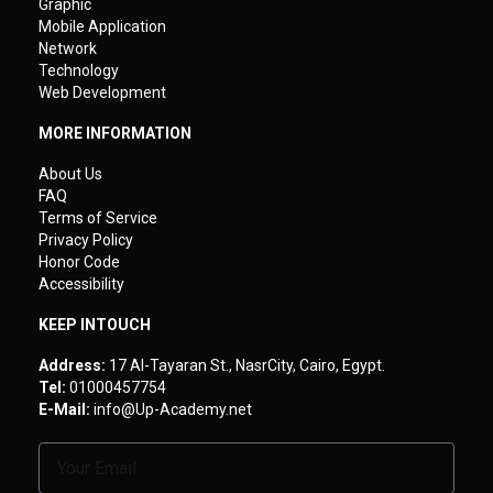
Graphic
Mobile Application
Network
Technology
Web Development
MORE INFORMATION
About Us
FAQ
Terms of Service
Privacy Policy
Honor Code
Accessibility
KEEP INTOUCH
Address:
17 Al-Tayaran St., NasrCity, Cairo, Egypt.
Tel:
01000457754
E-Mail:
info@Up-Academy.net