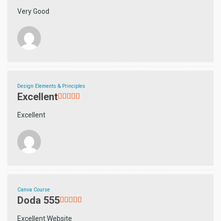
Very Good
Design Elements & Principles
Excellent
Excellent
Canva Course
Doda 555
Excellent Website