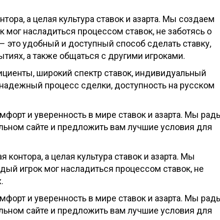
нтора, а целая культура ставок и азарта. Мы создаем
к мог насладиться процессом ставок, не заботясь о
– это удобный и доступный способ сделать ставку,
тиях, а также общаться с другими игроками.
циенты, широкий спектр ставок, индивидуальный
 надежный процесс сделки, доступность на русском
омфорт и уверенность в мире ставок и азарта. Мы рад
льном сайте и предложить вам лучшие условия для
я контора, а целая культура ставок и азарта. Мы
дый игрок мог насладиться процессом ставок, не
.
омфорт и уверенность в мире ставок и азарта. Мы рад
льном сайте и предложить вам лучшие условия для