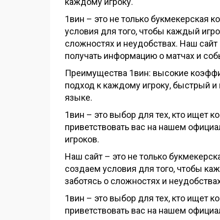
каждому игроку.
1вин – это не только букмекерская ко
условия для того, чтобы каждый игро
сложностях и неудобствах. Наш сайт 
получать информацию о матчах и собы
Преимущества 1вин: высокие коэффи
подход к каждому игроку, быстрый и
языке.
1вин – это выбор для тех, кто ищет к
приветствовать вас на нашем официа
игроков.
Наш сайт – это не только букмекерска
создаем условия для того, чтобы каж
заботясь о сложностях и неудобствах
1вин – это выбор для тех, кто ищет к
приветствовать вас на нашем официа