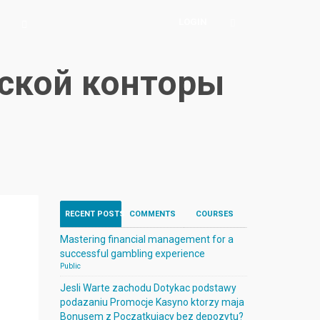
LOGIN
ской конторы
RECENT POSTS
COMMENTS
COURSES
Mastering financial management for a
successful gambling experience
Public
Jesli Warte zachodu Dotykac podstawy
podazaniu Promocje Kasyno ktorzy maja
Bonusem z Poczatkujacy bez depozytu?