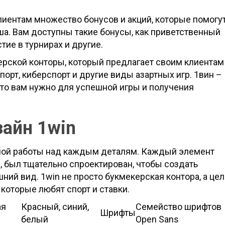
лиентам множество бонусов и акций, которые помогу
ша. Вам доступны такие бонусы, как приветственный
стие в турнирах и другие.
ерской конторы, который предлагает своим клиентам
порт, киберспорт и другие виды азартных игр. 1вин –
 что вам нужно для успешной игры и получения
айн 1win
ьной работы над каждым деталям. Каждый элемент
ы, был тщательно спроектирован, чтобы создать
ний вид. 1win не просто букмекерская контора, а це
 которые любят спорт и ставки.
ая
Красный, синий,
Семейство шрифтов
Шрифты
белый
Open Sans