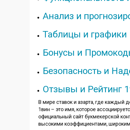
Анализ и прогнозир
Таблицы и графики
Бонусы и Промокод
Безопасность и На
Отзывы и Рейтинг 1
В мире ставок и азарта, где каждый 
1вин – это имя, которое ассоциирует
официальный сайт букмекерской конт
высокими коэффициентами, широким