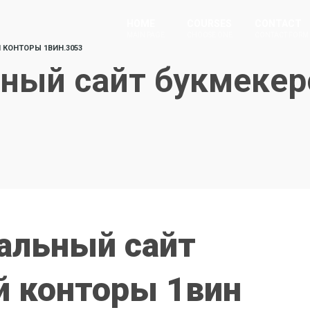
HOME
COURSES
CONTACT
MAIN PAGE
CHOOSE ONE
CONTACT FORM
КОНТОРЫ 1ВИН.3053
ный сайт букмекер
альный сайт
й конторы 1вин