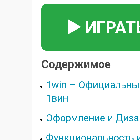
▶️ ИГРАТ
Содержимое
1win – Официальны
1вин
Оформление и Диза
Функциональность 