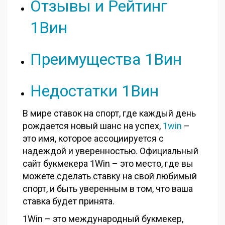
Отзывы и Рейтинг
1Вин
Преимущества 1Вин
Недостатки 1Вин
В мире ставок на спорт, где каждый день
рождается новый шанс на успех,
1win
–
это имя, которое ассоциируется с
надеждой и уверенностью. Официальный
сайт букмекера 1Win – это место, где вы
можете сделать ставку на свой любимый
спорт, и быть уверенным в том, что ваша
ставка будет принята.
1Win – это международный букмекер,