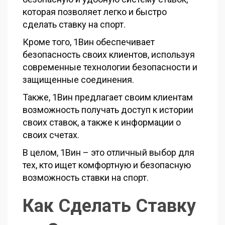
которая позволяет легко и быстро
сделать ставку на спорт.
Кроме того, 1Вин обеспечивает
безопасность своих клиентов, используя
современные технологии безопасности и
защищенные соединения.
Также, 1Вин предлагает своим клиентам
возможность получать доступ к истории
своих ставок, а также к информации о
своих счетах.
В целом, 1Вин – это отличный выбор для
тех, кто ищет комфортную и безопасную
возможность ставки на спорт.
Как Сделать Ставку