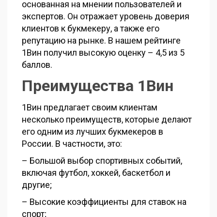
основанная на мнении пользователей и
экспертов. Он отражает уровень доверия
клиентов к букмекеру, а также его
репутацию на рынке. В нашем рейтинге
1Вин получил высокую оценку – 4,5 из 5
баллов.
Преимущества 1Вин
1Вин предлагает своим клиентам
несколько преимуществ, которые делают
его одним из лучших букмекеров в
России. В частности, это:
– Большой выбор спортивных событий,
включая футбол, хоккей, баскетбол и
другие;
– Высокие коэффициенты для ставок на
спорт;