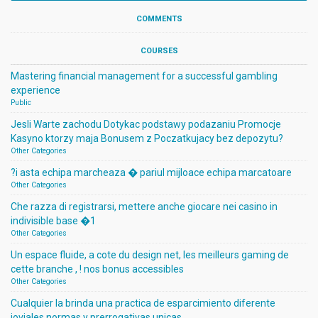
COMMENTS
COURSES
Mastering financial management for a successful gambling
experience
Public
Jesli Warte zachodu Dotykac podstawy podazaniu Promocje
Kasyno ktorzy maja Bonusem z Poczatkujacy bez depozytu?
Other Categories
?i asta echipa marcheaza � pariul mijloace echipa marcatoare
Other Categories
Che razza di registrarsi, mettere anche giocare nei casino in
indivisible base �1
Other Categories
Un espace fluide, a cote du design net, les meilleurs gaming de
cette branche , ! nos bonus accessibles
Other Categories
Cualquier la brinda una practica de esparcimiento diferente
joviales normas y prerrogativas unicas