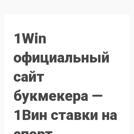
1Win
официальный
сайт
букмекера —
1Вин ставки на