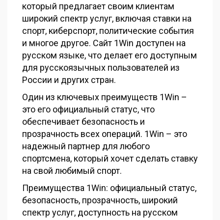
который предлагает своим клиентам
широкий спектр услуг, включая ставки на
спорт, киберспорт, политические события
и многое другое. Сайт 1Win доступен на
русском языке, что делает его доступным
для русскоязычных пользователей из
России и других стран.
Один из ключевых преимуществ 1Win –
это его официальный статус, что
обеспечивает безопасность и
прозрачность всех операций. 1Win – это
надежный партнер для любого
спортсмена, который хочет сделать ставку
на свой любимый спорт.
Преимущества 1Win: официальный статус,
безопасность, прозрачность, широкий
спектр услуг, доступность на русском