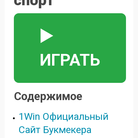
спорт
▶️
ИГРАТЬ
Содержимое
1Win Официальный
Сайт Букмекера