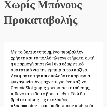
Χωρίς Μπόνους
Προκαταβολής
Με το βελτιστοποιημένο περιβάλλον
χρήστη και τα πολλά πλεονεκτήματα, αυτή
η εφαρμογή αποτελεί ένα εξαιρετικό
συστατικό για την εμπειρία του καζίνο.
Δοκιμάστε την και απολαύστε κορυφαία
ψυχαγωγία. Αν ψάχνετε για ένα καζίνο
CosmicSlot χωρίς χρεώσεις κατάθεσης,
πιθανότατα θα το βρείτε εδώ.
Εδώ θα
βρείτε επίσης τις ακόλουθες
πληροφορίες: τους διαθέσιμους κωδικούς