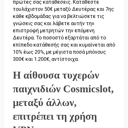
πρώτες σας καταθέσεις. Καταθέστε
τουλάχιστον 50€ μεταξύ Δευτέρας και 7ης
κάθε εβδομάδας για να βελτιώσετε τις
γνώσεις σας και λάβετε αυτήν την
επιστροφή μετρητών την επόμενη
Δευτέρα. Το ποσοστό εξαρτάται από το
επίπεδο κατάθεσής σας και κυμαίνεται από
10% έως 20%, με μέγιστα ποσά μπόνους
300€ και 1.200€, αντίστοιχα.
Η αίθουσα τυχερών
παιχνιδιών Cosmicslot,
μεταξύ άλλων,
επιτρέπει τη χρήση