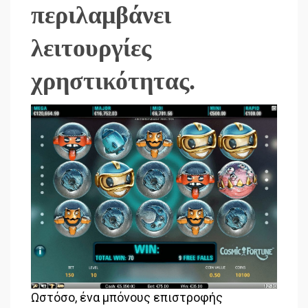
περιλαμβάνει
λειτουργίες
χρηστικότητας.
Ωστόσο, ένα μπόνους επιστροφής