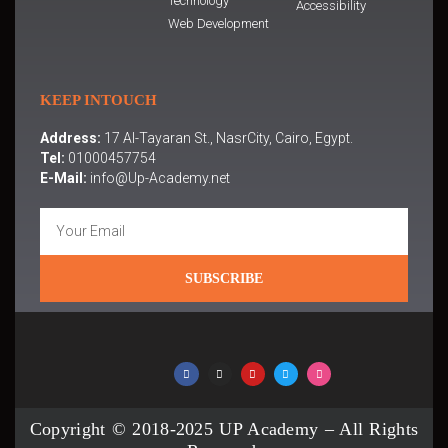
Technology
Accessibility
Web Development
KEEP INTOUCH
Address:
17 Al-Tayaran St., NasrCity, Cairo, Egypt.
Tel:
01000457754
E-Mail:
info@Up-Academy.net
SUBSCRIBE
Copyright © 2018-2025 UP Academy – All Rights