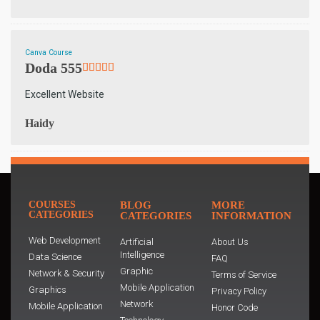
Canva Course
Doda 555
Excellent Website
Haidy
COURSES
BLOG
MORE
CATEGORIES
FOOTER
CATEGORIES
INFORMATION
Web Development
Artificial
About Us
Intelligence
Data Science
FAQ
Graphic
Network & Security
Terms of Service
Mobile Application
Graphics
Privacy Policy
Network
Mobile Application
Honor Code