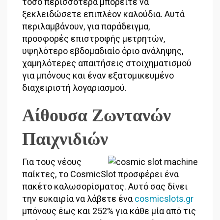
τόσο περισσότερα μπορείτε να
ξεκλειδώσετε επιπλέον καλούδια. Αυτά
περιλαμβάνουν, για παράδειγμα,
προσφορές επιστροφής μετρητών,
υψηλότερο εβδομαδιαίο όριο ανάληψης,
χαμηλότερες απαιτήσεις στοιχηματισμού
για μπόνους και έναν εξατομικευμένο
διαχειριστή λογαριασμού.
Αίθουσα Ζωντανών
Παιχνιδιών
Για τους νέους
παίκτες, το CosmicSlot προσφέρει ένα
πακέτο καλωσορίσματος. Αυτό σας δίνει
την ευκαιρία να λάβετε ένα
cosmicslots.gr
μπόνους έως και 252% για κάθε μία από τις