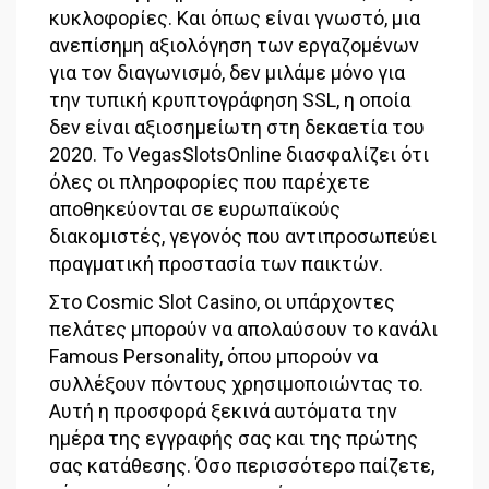
κυκλοφορίες. Και όπως είναι γνωστό, μια
ανεπίσημη αξιολόγηση των εργαζομένων
για τον διαγωνισμό, δεν μιλάμε μόνο για
την τυπική κρυπτογράφηση SSL, η οποία
δεν είναι αξιοσημείωτη στη δεκαετία του
2020. Το VegasSlotsOnline διασφαλίζει ότι
όλες οι πληροφορίες που παρέχετε
αποθηκεύονται σε ευρωπαϊκούς
διακομιστές, γεγονός που αντιπροσωπεύει
πραγματική προστασία των παικτών.
Στο Cosmic Slot Casino, οι υπάρχοντες
πελάτες μπορούν να απολαύσουν το κανάλι
Famous Personality, όπου μπορούν να
συλλέξουν πόντους χρησιμοποιώντας το.
Αυτή η προσφορά ξεκινά αυτόματα την
ημέρα της εγγραφής σας και της πρώτης
σας κατάθεσης. Όσο περισσότερο παίζετε,