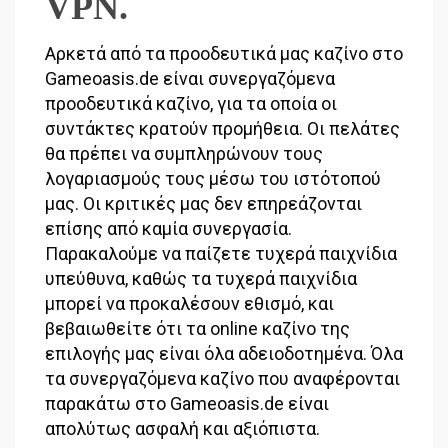
VPN.
Αρκετά από τα προοδευτικά μας καζίνο στο
Gameoasis.de είναι συνεργαζόμενα
προοδευτικά καζίνο, για τα οποία οι
συντάκτες κρατούν προμήθεια. Οι πελάτες
θα πρέπει να συμπληρώνουν τους
λογαριασμούς τους μέσω του ιστότοπού
μας. Οι κριτικές μας δεν επηρεάζονται
επίσης από καμία συνεργασία.
Παρακαλούμε να παίζετε τυχερά παιχνίδια
υπεύθυνα, καθώς τα τυχερά παιχνίδια
μπορεί να προκαλέσουν εθισμό, και
βεβαιωθείτε ότι τα online καζίνο της
επιλογής μας είναι όλα αδειοδοτημένα. Όλα
τα συνεργαζόμενα καζίνο που αναφέρονται
παρακάτω στο Gameoasis.de είναι
απολύτως ασφαλή και αξιόπιστα.