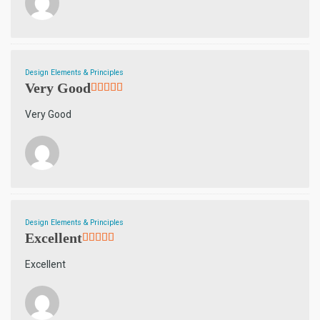
Design Elements & Principles
Very Good
Very Good
Design Elements & Principles
Excellent
Excellent